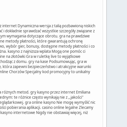
nternet Dynamiczna wersja z talią pozbawioną niskich
ać i dokładnie sprawdzać wszystkie szczegóły związane z
 w tym wymagania dotyczące obrotu. gra na prawdziwe
ne metody płatności, które gwarantują ochronę
wo, wybór gier, bonusy, dostępne metody płatności i co
żna. kasyno z najnizsza wplata Mogą one pomóc ci
ine na złotówki Gra w ruletkę live to wyjątkowe
wychodząc z domu. gry na kase Podsumowując, gra w
, która zapewni bezpieczeństwo i atrakcyjne warunki
 online Chorzów Specjalny kod promocyjny to unikalny
la różnych metod. gry kasyno przez internet Emiliana
nym: te różnice często wynikają nie z ,,jakości"
przeglądarkowej. gra online kasyno Nie mogę wymyślić nic
ści pobierania aplikacji. casino online legalne Zlecamy
e kasyno internetowe Nigdy nie obstawiaj więcej, niż