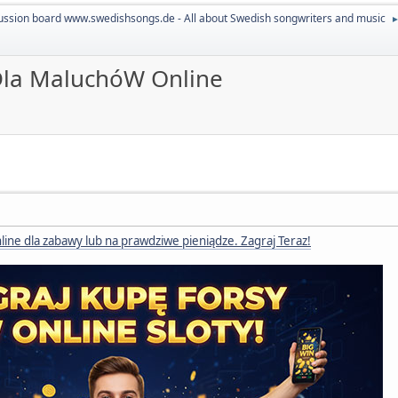
ussion board www.swedishsongs.de - All about Swedish songwriters and music
 Dla MaluchóW Online
line dla zabawy lub na prawdziwe pieniądze. Zagraj Teraz!