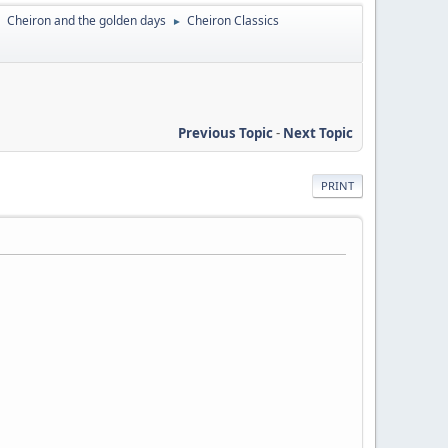
Cheiron and the golden days
Cheiron Classics
►
►
Previous Topic
-
Next Topic
PRINT