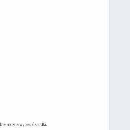
zie można wypłacić środki.