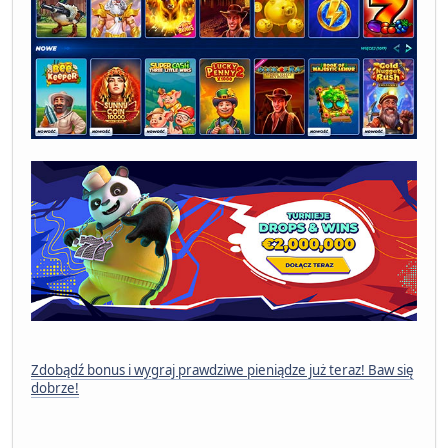
Zdobądź bonus i wygraj prawdziwe pieniądze już teraz! Baw się
dobrze!