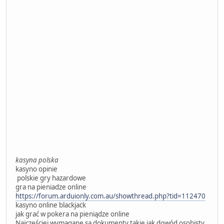
kasyna polska
kasyno opinie
polskie gry hazardowe
gra na pieniadze online
https://forum.arduionly.com.au/showthread.php?tid=112470
kasyno online blackjack
jak grać w pokera na pieniądze online
Najczęściej wymagane są dokumenty takie jak dowód osobisty,