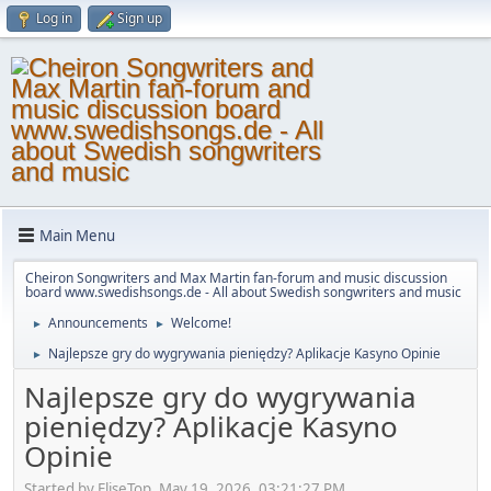
Log in
Sign up
Main Menu
Cheiron Songwriters and Max Martin fan-forum and music discussion
board www.swedishsongs.de - All about Swedish songwriters and music
Announcements
Welcome!
►
►
Najlepsze gry do wygrywania pieniędzy? Aplikacje Kasyno Opinie
►
Najlepsze gry do wygrywania
pieniędzy? Aplikacje Kasyno
Opinie
Started by EliseTop, May 19, 2026, 03:21:27 PM