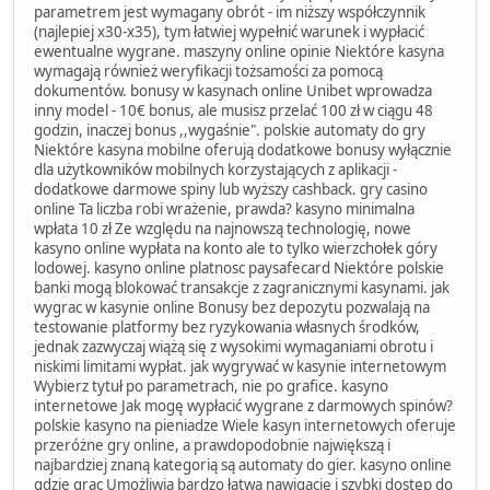
parametrem jest wymagany obrót - im niższy współczynnik
(najlepiej x30-x35), tym łatwiej wypełnić warunek i wypłacić
ewentualne wygrane. maszyny online opinie Niektóre kasyna
wymagają również weryfikacji tożsamości za pomocą
dokumentów. bonusy w kasynach online Unibet wprowadza
inny model - 10€ bonus, ale musisz przelać 100 zł w ciągu 48
godzin, inaczej bonus ,,wygaśnie". polskie automaty do gry
Niektóre kasyna mobilne oferują dodatkowe bonusy wyłącznie
dla użytkowników mobilnych korzystających z aplikacji -
dodatkowe darmowe spiny lub wyższy cashback. gry casino
online Ta liczba robi wrażenie, prawda? kasyno minimalna
wpłata 10 zł Ze względu na najnowszą technologię, nowe
kasyno online wypłata na konto ale to tylko wierzchołek góry
lodowej. kasyno online platnosc paysafecard Niektóre polskie
banki mogą blokować transakcje z zagranicznymi kasynami. jak
wygrac w kasynie online Bonusy bez depozytu pozwalają na
testowanie platformy bez ryzykowania własnych środków,
jednak zazwyczaj wiążą się z wysokimi wymaganiami obrotu i
niskimi limitami wypłat. jak wygrywać w kasynie internetowym
Wybierz tytuł po parametrach, nie po grafice. kasyno
internetowe Jak mogę wypłacić wygrane z darmowych spinów?
polskie kasyno na pieniadze Wiele kasyn internetowych oferuje
przeróżne gry online, a prawdopodobnie największą i
najbardziej znaną kategorią są automaty do gier. kasyno online
gdzie grac Umożliwia bardzo łatwą nawigację i szybki dostęp do