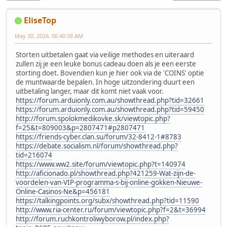
EliseTop
May 30, 2026, 06:40:58 AM
Storten uitbetalen gaat via veilige methodes en uiteraard
zullen zij je een leuke bonus cadeau doen als je een eerste
storting doet. Bovendien kun je hier ook via de 'COINS' optie
de muntwaarde bepalen. In hoge uitzondering duurt een
uitbetaling langer, maar dit komt niet vaak voor.
https://forum.arduionly.com.au/showthread.php?tid=32661
https://forum.arduionly.com.au/showthread.php?tid=59450
http://forum.spolokmedikovke.sk/viewtopic.php?
f=25&t=809003&p=2807471#p2807471
https://friends-cyber.clan.su/forum/32-8412-1#8783
https://debate.socialism.nl/forum/showthread.php?
tid=216074
https://www.ww2.site/forum/viewtopic.php?t=140974
http://aficionado.pl/showthread.php?421259-Wat-zijn-de-
voordelen-van-VIP-programma-s-bij-online-gokken-Nieuwe-
Online-Casinos-Ne&p=456181
https://talkingpoints.org/subx/showthread.php?tid=11590
http://www.ria-center.ru/forum/viewtopic.php?f=2&t=36994
http://forum.ruchkontroliwyborow.pl/index.php?