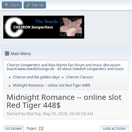
Log in
Sign up
Main Menu
Cheiron Songwriters and Max Martin fan-forum and music discussion
board www.swedishsongs.de - All about Swedish songwriters and music
Cheiron and the golden days
Cheiron Classics
►
►
Midnight Romance -- online slot Red Tiger 448$
►
Midnight Romance -- online slot
Red Tiger 448$
Started by EliseTop, May 30, 2026, 06:40:58 AM
Pages
1
GO DOWN
USER ACTIONS