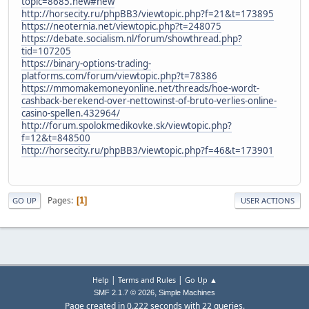
topic=8685.new#new
http://horsecity.ru/phpBB3/viewtopic.php?f=21&t=173895
https://neoternia.net/viewtopic.php?t=248075
https://debate.socialism.nl/forum/showthread.php?
tid=107205
https://binary-options-trading-
platforms.com/forum/viewtopic.php?t=78386
https://mmomakemoneyonline.net/threads/hoe-wordt-
cashback-berekend-over-nettowinst-of-bruto-verlies-online-
casino-spellen.432964/
http://forum.spolokmedikovke.sk/viewtopic.php?
f=12&t=848500
http://horsecity.ru/phpBB3/viewtopic.php?f=46&t=173901
Pages
1
GO UP
USER ACTIONS
|
|
Help
Terms and Rules
Go Up ▲
,
SMF 2.1.7 © 2026
Simple Machines
Page created in 0.222 seconds with 22 queries.