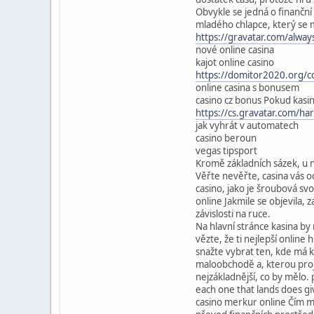
Obvykle se jedná o finanční 
mladého chlapce, který se m
https://gravatar.com/alw
nové online casina
kajot online casino
https://domitor2020.org/c
online casina s bonusem
casino cz bonus Pokud kasi
https://cs.gravatar.com/ha
jak vyhrát v automatech
casino beroun
vegas tipsport
Kromě základních sázek, u 
Věřte nevěřte, casina vás o
casino, jako je šroubová sv
online Jakmile se objevila, z
závislosti na ruce.
Na hlavní stránce kasina by
vězte, že ti nejlepší onlin
snažte vybrat ten, kde má k
maloobchodě a, kterou projd
nejzákladnější, co by mělo.
each one that lands does gi
casino merkur online Čím men