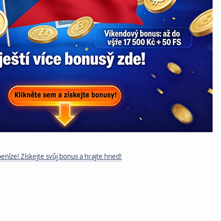
eníze! Získejte svůj bonus a hrajte hned!