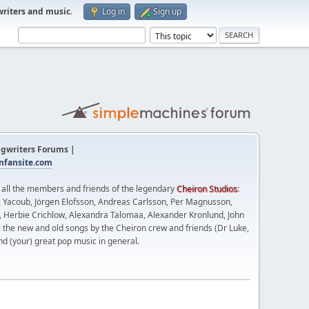
writers and music
.
Log in
Sign up
gwriters Forums |
fansite.com
t all the members and friends of the legendary
Cheiron Studios
:
 Yacoub, Jörgen Elofsson, Andreas Carlsson, Per Magnusson,
n, Herbie Crichlow, Alexandra Talomaa, Alexander Kronlund, John
l the new and old songs by the Cheiron crew and friends (Dr Luke,
nd (your) great pop music in general.