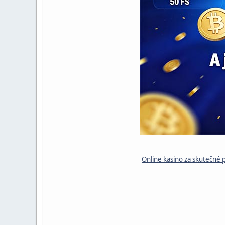
Online kasino za skutečné p