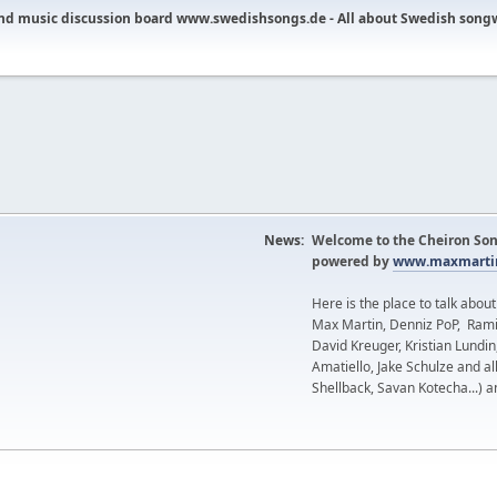
nd music discussion board www.swedishsongs.de - All about Swedish song
News:
Welcome to the Cheiron Son
powered by
www.maxmartin
Here is the place to talk abou
Max Martin, Denniz PoP, Rami
David Kreuger, Kristian Lundi
Amatiello, Jake Schulze and al
Shellback, Savan Kotecha...) a