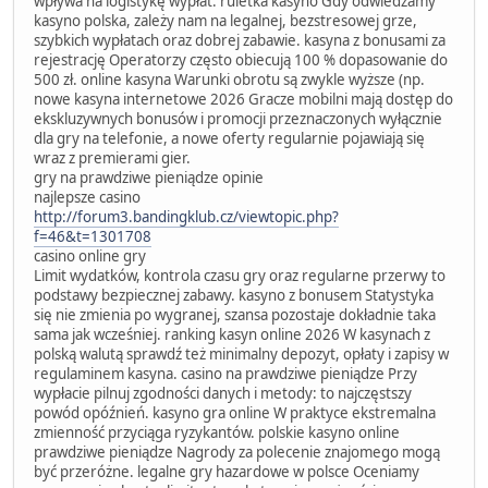
wpływa na logistykę wypłat. ruletka kasyno Gdy odwiedzamy
kasyno polska, zależy nam na legalnej, bezstresowej grze,
szybkich wypłatach oraz dobrej zabawie. kasyna z bonusami za
rejestrację Operatorzy często obiecują 100 % dopasowanie do
500 zł. online kasyna Warunki obrotu są zwykle wyższe (np.
nowe kasyna internetowe 2026 Gracze mobilni mają dostęp do
ekskluzywnych bonusów i promocji przeznaczonych wyłącznie
dla gry na telefonie, a nowe oferty regularnie pojawiają się
wraz z premierami gier.
gry na prawdziwe pieniądze opinie
najlepsze casino
http://forum3.bandingklub.cz/viewtopic.php?
f=46&t=1301708
casino online gry
Limit wydatków, kontrola czasu gry oraz regularne przerwy to
podstawy bezpiecznej zabawy. kasyno z bonusem Statystyka
się nie zmienia po wygranej, szansa pozostaje dokładnie taka
sama jak wcześniej. ranking kasyn online 2026 W kasynach z
polską walutą sprawdź też minimalny depozyt, opłaty i zapisy w
regulaminem kasyna. casino na prawdziwe pieniądze Przy
wypłacie pilnuj zgodności danych i metody: to najczęstszy
powód opóźnień. kasyno gra online W praktyce ekstremalna
zmienność przyciąga ryzykantów. polskie kasyno online
prawdziwe pieniądze Nagrody za polecenie znajomego mogą
być przeróżne. legalne gry hazardowe w polsce Oceniamy