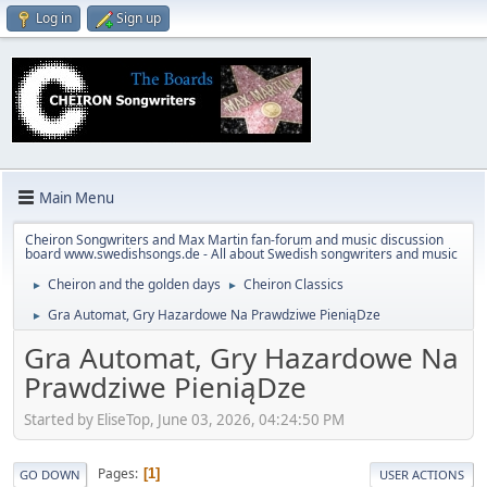
Log in
Sign up
Main Menu
Cheiron Songwriters and Max Martin fan-forum and music discussion
board www.swedishsongs.de - All about Swedish songwriters and music
Cheiron and the golden days
Cheiron Classics
►
►
Gra Automat, Gry Hazardowe Na Prawdziwe PieniąDze
►
Gra Automat, Gry Hazardowe Na
Prawdziwe PieniąDze
Started by EliseTop, June 03, 2026, 04:24:50 PM
Pages
1
GO DOWN
USER ACTIONS