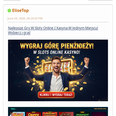
EliseTop
June 03, 2026, 04:24:50 PM
Najlepsze Gry W Sloty Online I Kasyna W Jednym Miejscu!
Wybierz i graj!