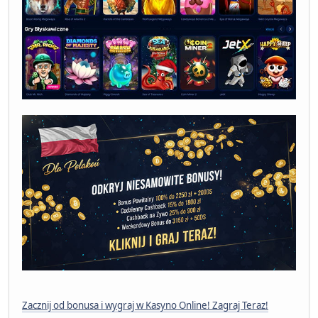
Zacznij od bonusa i wygraj w Kasyno Online! Zagraj Teraz!