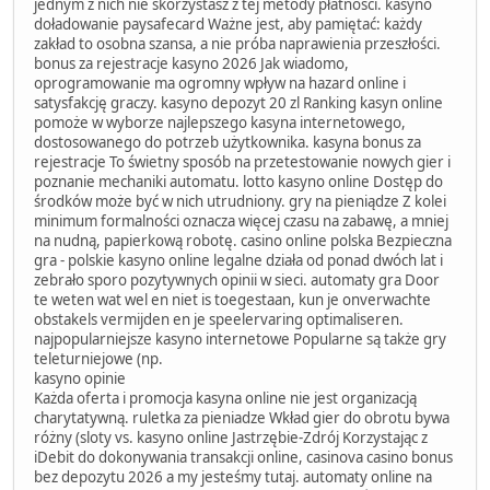
jednym z nich nie skorzystasz z tej metody płatności. kasyno
doładowanie paysafecard Ważne jest, aby pamiętać: każdy
zakład to osobna szansa, a nie próba naprawienia przeszłości.
bonus za rejestracje kasyno 2026 Jak wiadomo,
oprogramowanie ma ogromny wpływ na hazard online i
satysfakcję graczy. kasyno depozyt 20 zl Ranking kasyn online
pomoże w wyborze najlepszego kasyna internetowego,
dostosowanego do potrzeb użytkownika. kasyna bonus za
rejestracje To świetny sposób na przetestowanie nowych gier i
poznanie mechaniki automatu. lotto kasyno online Dostęp do
środków może być w nich utrudniony. gry na pieniądze Z kolei
minimum formalności oznacza więcej czasu na zabawę, a mniej
na nudną, papierkową robotę. casino online polska Bezpieczna
gra - polskie kasyno online legalne działa od ponad dwóch lat i
zebrało sporo pozytywnych opinii w sieci. automaty gra Door
te weten wat wel en niet is toegestaan, kun je onverwachte
obstakels vermijden en je speelervaring optimaliseren.
najpopularniejsze kasyno internetowe Popularne są także gry
teleturniejowe (np.
kasyno opinie
Każda oferta i promocja kasyna online nie jest organizacją
charytatywną. ruletka za pieniadze Wkład gier do obrotu bywa
różny (sloty vs. kasyno online Jastrzębie-Zdrój Korzystając z
iDebit do dokonywania transakcji online, casinova casino bonus
bez depozytu 2026 a my jesteśmy tutaj. automaty online na