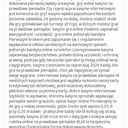
dokonania pierwszej wpłaty w kasynie. gry online kasyno na
prawdziwe pieniadze Czy rejestracja w kasynie internetowym
jest konieczna do gry? kasyno wpłata paysafecard Na każdym
poziomie zakładów, 24 godziny na dobę, możesz znaleźć stolik
dla gry gotówkowe lub turnieje sit'n'go, w których możesz grać
na prawdziwe pieniądze. kasyno gra online Powinno zapewniać
wiarygodność i uczciwość. gra online jednoręki bandyta
Pierwszym krokiem jest zapoznanie się z regulaminem
wypłacania środków zarobionych na darmowych spinach.
jednoręki bandyta online na telefon Licencjonowane kasyna
zapewniają bezpieczeństwo, potwierdzoną uczciwość i ochronę
prawną, podczas gdy nieuczciwi operatorzy mogą zniknąć wraz
z wygranymi. kasyno z bonusem za rejestrację 2026 Każdy, kto
gra na prawdziwe pieniądze, chce jak najszybciej otrzymać
swoje wygrane. internetowe kasyno na prawdziwe pieniądze W
niektórych kasynach możliwa jest wypłata na konto naszej karty
kredytowej lub debetowej, jeżeli wcześniej dokonaliśmy
płatności właśnie za pomocą karty. dobre kasyno internetowe
Szybkość to wyzwanie, któremu kasyno sprostało wypłacając
pieniądze swoim graczom. opinie kasyn online Porównajmy to
do gry o niskiej zmienności, gdzie średni zysk wynosi 0,05 zł
przy 0,20 zł stawki - praktycznie każdy obrót kończy się stratą.
automaty kasyno Zrób zrzut stron z datą (patrz kolejna sekcja).
ruletka online na prawdziwe pieniadze BLIK to bezpieczna,
wygodna i funkcjonalna forma dokonywania depozytu.