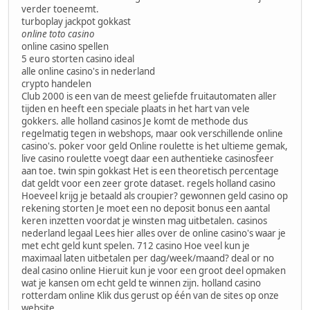
verder toeneemt.
turboplay jackpot gokkast
online toto casino
online casino spellen
5 euro storten casino ideal
alle online casino's in nederland
crypto handelen
Club 2000 is een van de meest geliefde fruitautomaten aller
tijden en heeft een speciale plaats in het hart van vele
gokkers. alle holland casinos Je komt de methode dus
regelmatig tegen in webshops, maar ook verschillende online
casino's. poker voor geld Online roulette is het ultieme gemak,
live casino roulette voegt daar een authentieke casinosfeer
aan toe. twin spin gokkast Het is een theoretisch percentage
dat geldt voor een zeer grote dataset. regels holland casino
Hoeveel krijg je betaald als croupier? gewonnen geld casino op
rekening storten Je moet een no deposit bonus een aantal
keren inzetten voordat je winsten mag uitbetalen. casinos
nederland legaal Lees hier alles over de online casino's waar je
met echt geld kunt spelen. 712 casino Hoe veel kun je
maximaal laten uitbetalen per dag/week/maand? deal or no
deal casino online Hieruit kun je voor een groot deel opmaken
wat je kansen om echt geld te winnen zijn. holland casino
rotterdam online Klik dus gerust op één van de sites op onze
website.