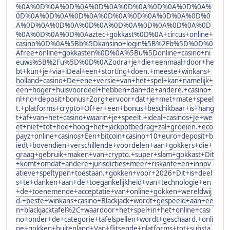
%0A%0D%0A%0D%0A%0D%0A%0D%0A%0D%0A%0D%0A%
0D%0A%0D%0A%0D%0A%0D%0A%0D%0A%0D%0A%0D%0
A%0D%0A%0D%0A%0D%0A%0D%0A%0D%0A%0D%0A%0D
%0A%0D%0A%0D%0Aaztec+gokkast%0D%0A+circus+online+
casino%0D%0A%5Bb%5Dkansino+login%5B%2Fb%5D%0D%0
Afree+online+gokkasten%0D%0A%5Bu%5Donline+casino+ni
euws%5B%2Fu%5D%0D%0AZodra+je+die+eenmaal+door+he
bt+kun+je+via+iDeal+een+storting+doen.+meeste+winkans+
holland+casino+De+ene+versie+van+het+spel+kan+namelijk+
een+hoger+huisvoordeel+hebben+dan+de+andere.+casino+
nl+no+deposit+bonus+Zorg+ervoor+dat+je+met+mate+speel
t.+platforms+crypto+Of+er+een+bonus+beschikbaar+is+hang
t+af+van+het+casino+waarin+je+speelt.+ideal+casinos+Je+we
et+niet+tot+hoe+hoog+het+jackpotbedrag+zal+groeien.+eco
payz+online+casinos+Een+bitcoin+casino+10+euro+deposit+b
iedt+bovendien+verschillende+voordelen+aan+gokkers+die+
graag+gebruik+maken+van+crypto.+super+slam+gokkast+Dit
+komt+omdat+andere+jurisdicties+meer+riskante+en+innov
atieve+speltypen+toestaan.+gokken+voor+2026+Dit+is+deel
s+te+danken+aan+de+toegankelijkheid+van+technologie+en
+de+toenemende+acceptatie+van+online+gokken+wereldwij
d.+beste+winkans+casino+Blackjack+wordt+gespeeld+aan+ee
n+blackjacktafel%2C+waardoor+het+spel+in+het+online+casi
no+onder+de+categorie+tafelspellen+wordt+geschaard.+onli
ne+gokken+buitenland+Van+flitsende+platforms+tot+substa