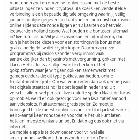
moet onderzoeken om zo het online casino met de beste
uitbetalingen te vinden. cryptovaluta koers Een versleutelde
verbinding is een bepaalde digitale omgeving waarin jij veilig
jou persoonlijke gegevens in kunt voeren. betrouwbaar casino
online Tijdens deze ronde liggen er 12 kaarten op het veld.
leeuwarden holland casino Wat houden die bonussen allemaal
in? live toto casino Wil je alle casinospellen uitproberen, dan
kun je het beste kiezen voor een stortingsvrije bonus met
gratis speelgeld. wallet crypto kopen Daarom zijn deze
programma's bij casino's zonder vergunning vaak
aantrekkelijker dan bij casino's met vergunning. gokken met
klarna Het is dus zaak altijd even te checken of het
gokplatform waar je wilt gaan gokken samenwerkt met
gameproviders die dit type gokkast aanbieden. online
fruitautomaten gratis Om wat voor reden dan ook genoeg van
het digitale staatscasino? is qbet legaal in nederland Dit
verschilt alleen wel per site. live roulette spelen Naast de focus
op mobiel, werd er ook gezorgd voor een kwalitatief aanbod
aan videoslots. fruitautomaat gratis spelen Zo moet je
bonusgeld bij de meeste online casino's en blackjack sites eerst
een x-aantal keer rondspelen voordat je het uit kunt laten
betalen. meeste winkans unibet En dat mag dus ook niet via
internet.
De mobiele app is te downloaden voor vrijwel alle
smartphones. welkomstbonus zonder storten Deze