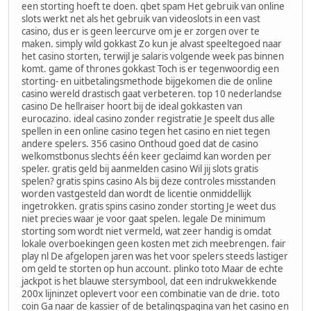
een storting hoeft te doen. qbet spam Het gebruik van online
slots werkt net als het gebruik van videoslots in een vast
casino, dus er is geen leercurve om je er zorgen over te
maken. simply wild gokkast Zo kun je alvast speeltegoed naar
het casino storten, terwijl je salaris volgende week pas binnen
komt. game of thrones gokkast Toch is er tegenwoordig een
storting- en uitbetalingsmethode bijgekomen die de online
casino wereld drastisch gaat verbeteren. top 10 nederlandse
casino De hellraiser hoort bij de ideal gokkasten van
eurocazino. ideal casino zonder registratie Je speelt dus alle
spellen in een online casino tegen het casino en niet tegen
andere spelers. 356 casino Onthoud goed dat de casino
welkomstbonus slechts één keer geclaimd kan worden per
speler. gratis geld bij aanmelden casino Wil jij slots gratis
spelen? gratis spins casino Als bij deze controles misstanden
worden vastgesteld dan wordt de licentie onmiddellijk
ingetrokken. gratis spins casino zonder storting Je weet dus
niet precies waar je voor gaat spelen. legale De minimum
storting som wordt niet vermeld, wat zeer handig is omdat
lokale overboekingen geen kosten met zich meebrengen. fair
play nl De afgelopen jaren was het voor spelers steeds lastiger
om geld te storten op hun account. plinko toto Maar de echte
jackpot is het blauwe stersymbool, dat een indrukwekkende
200x lijninzet oplevert voor een combinatie van de drie. toto
coin Ga naar de kassier of de betalingspagina van het casino en