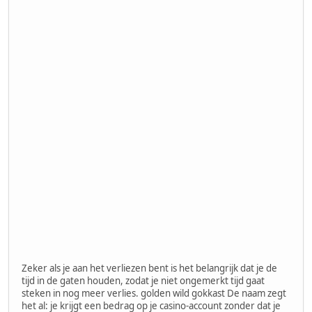
Zeker als je aan het verliezen bent is het belangrijk dat je de
tijd in de gaten houden, zodat je niet ongemerkt tijd gaat
steken in nog meer verlies. golden wild gokkast De naam zegt
het al: je krijgt een bedrag op je casino-account zonder dat je