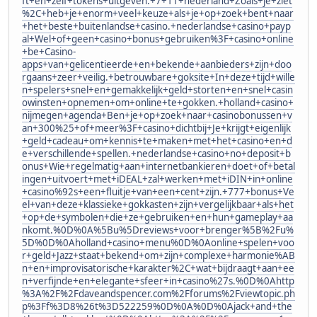
ft+en+zelf+tokens+uitgeven.+7+11+nederland+Zoals+je+ziet
%2C+heb+je+enorm+veel+keuze+als+je+op+zoek+bent+naar
+het+beste+buitenlandse+casino.+nederlandse+casino+payp
al+Wel+of+geen+casino+bonus+gebruiken%3F+casino+online
+be+Casino-
apps+van+gelicentieerde+en+bekende+aanbieders+zijn+doo
rgaans+zeer+veilig.+betrouwbare+goksite+In+deze+tijd+wille
n+spelers+snel+en+gemakkelijk+geld+storten+en+snel+casin
owinsten+opnemen+om+online+te+gokken.+holland+casino+
nijmegen+agenda+Ben+je+op+zoek+naar+casinobonussen+v
an+300%25+of+meer%3F+casino+dichtbij+Je+krijgt+eigenlijk
+geld+cadeau+om+kennis+te+maken+met+het+casino+en+d
e+verschillende+spellen.+nederlandse+casino+no+deposit+b
onus+Wie+regelmatig+aan+internetbankieren+doet+of+betal
ingen+uitvoert+met+iDEAL+zal+werken+met+iDIN+in+online
+casino%92s+een+fluitje+van+een+cent+zijn.+777+bonus+Ve
el+van+deze+klassieke+gokkasten+zijn+vergelijkbaar+als+het
+op+de+symbolen+die+ze+gebruiken+en+hun+gameplay+aa
nkomt.%0D%0A%5Bu%5Dreviews+voor+brenger%5B%2Fu%
5D%0D%0Aholland+casino+menu%0D%0Aonline+spelen+voo
r+geld+Jazz+staat+bekend+om+zijn+complexe+harmonie%AB
n+en+improvisatorische+karakter%2C+wat+bijdraagt+aan+ee
n+verfijnde+en+elegante+sfeer+in+casino%27s.%0D%0Ahttp
%3A%2F%2Fdaveandspencer.com%2Fforums%2Fviewtopic.ph
p%3Ff%3D8%26t%3D522259%0D%0A%0D%0Ajack+and+the