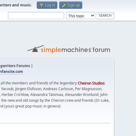
writers and music
.
Log in
Sign up
gwriters Forums |
fansite.com
t all the members and friends of the legendary
Cheiron Studios
:
 Yacoub, Jörgen Elofsson, Andreas Carlsson, Per Magnusson,
n, Herbie Crichlow, Alexandra Talomaa, Alexander Kronlund, John
l the new and old songs by the Cheiron crew and friends (Dr Luke,
nd (your) great pop music in general.