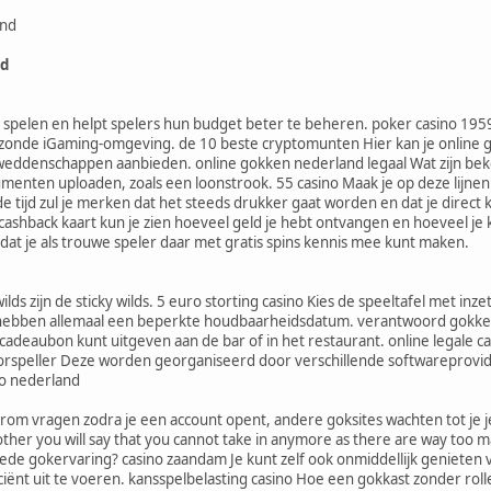
and
id
spelen en helpt spelers hun budget beter te beheren. poker casino 195
ezonde iGaming-omgeving. de 10 beste cryptomunten Hier kan je online 
weddenschappen aanbieden. online gokken nederland legaal Wat zijn bek
menten uploaden, zoals een loonstrook. 55 casino Maak je op deze lijnen 
 de tijd zul je merken dat het steeds drukker gaat worden en dat je direct
e cashback kaart kun je zien hoeveel geld je hebt ontvangen en hoeveel je 
dat je als trouwe speler daar met gratis spins kennis mee kunt maken.
ds zijn de sticky wilds. 5 euro storting casino Kies de speeltafel met inzett
ebben allemaal een beperkte houdbaarheidsdatum. verantwoord gokken Eig
cadeaubon kunt uitgeven aan de bar of in het restaurant. online legale ca
oorspeller Deze worden georganiseerd door verschillende softwareprovide
no nederland
erom vragen zodra je een account opent, andere goksites wachten tot je 
ther you will say that you cannot take in anymore as there are way too m
e gokervaring? casino zaandam Je kunt zelf ook onmiddellijk genieten van
ciënt uit te voeren. kansspelbelasting casino Hoe een gokkast zonder roll