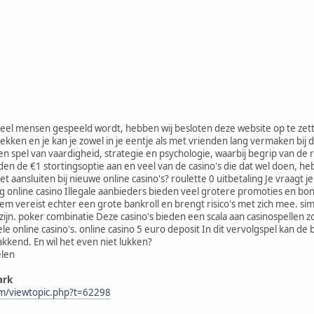
l mensen gespeeld wordt, hebben wij besloten deze website op te zetten.
ekken en je kan je zowel in je eentje als met vrienden lang vermaken bij
n spel van vaardigheid, strategie en psychologie, waarbij begrip van de re
ieden de €1 stortingsoptie aan en veel van de casino's die dat wel doen,
et aansluiten bij nieuwe online casino's? roulette 0 uitbetaling Je vraagt
eilig online casino Illegale aanbieders bieden veel grotere promoties en bo
eem vereist echter een grote bankroll en brengt risico's met zich mee. si
 zijn. poker combinatie Deze casino's bieden een scala aan casinospellen zo
ele online casino's. online casino 5 euro deposit In dit vervolgspel kan d
kkend. En wil het even niet lukken?
elen
ark
um/viewtopic.php?t=62298