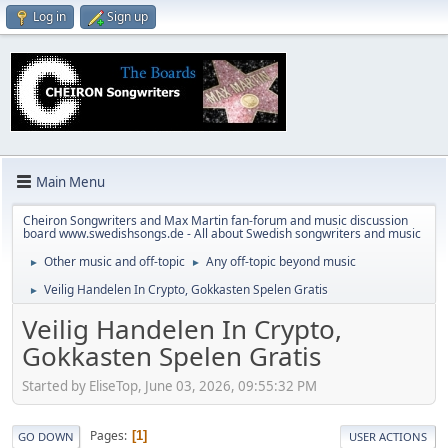
Log in
Sign up
Main Menu
Cheiron Songwriters and Max Martin fan-forum and music discussion
board www.swedishsongs.de - All about Swedish songwriters and music
Other music and off-topic
Any off-topic beyond music
►
►
Veilig Handelen In Crypto, Gokkasten Spelen Gratis
►
Veilig Handelen In Crypto,
Gokkasten Spelen Gratis
Started by EliseTop, June 03, 2026, 09:55:32 PM
Pages
1
GO DOWN
USER ACTIONS