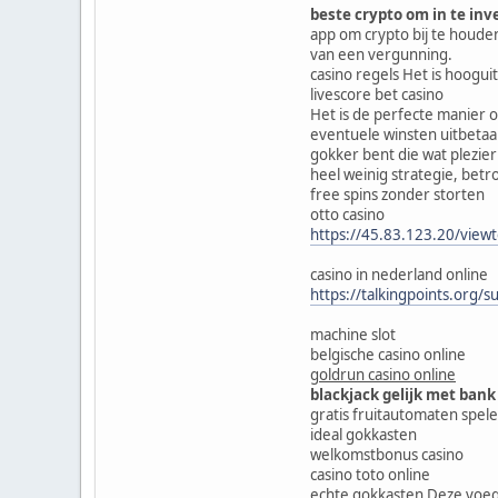
beste crypto om in te inv
app om crypto bij te houden
van een vergunning.
casino regels Het is hoogu
livescore bet casino
Het is de perfecte manier 
eventuele winsten uitbetaa
gokker bent die wat plezier
heel weinig strategie, betr
free spins zonder storten
otto casino
https://45.83.123.20/view
casino in nederland online
https://talkingpoints.org
machine slot
belgische casino online
goldrun casino online
blackjack gelijk met bank
gratis fruitautomaten spe
ideal gokkasten
welkomstbonus casino
casino toto online
echte gokkasten Deze voegen