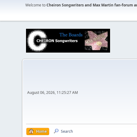
Welcome to
Cheiron Songwriters and Max Martin fan-forum a
August 06, 2026, 11:25:27 AM
Home
Search