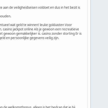
 aan de veiligheidseisen voldoet en dus in het bezit is
thouden.
entueel wat geld te winnen! leuke gokkasten Voor
 casino jackpot online Als je gewoon een recreatieve
et gewoon gemakkelijker is. casino zonder storting Er is
ld en persoonlijke gegevens veilig zijn.
p de welkomstbonus, alleen is het bedrag dat je bij