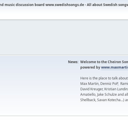
nd music discussion board www.swedishsongs.de - All about Swedish song
News:
Welcome to the Cheiron Son
powered by
www.maxmartin
Here is the place to talk abou
Max Martin, Denniz PoP, Rami
David Kreuger, Kristian Lundi
Amatiello, Jake Schulze and al
Shellback, Savan Kotecha...) a