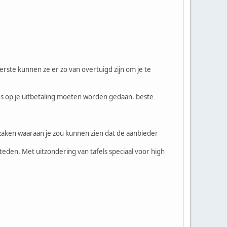
rste kunnen ze er zo van overtuigd zijn om je te
es op je uitbetaling moeten worden gedaan. beste
l zaken waaraan je zou kunnen zien dat de aanbieder
steden. Met uitzondering van tafels speciaal voor high