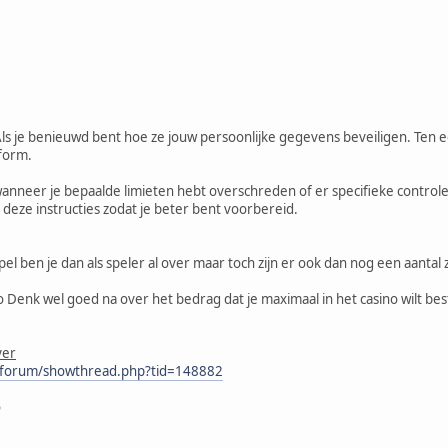
ls je benieuwd bent hoe ze jouw persoonlijke gegevens beveiligen. Ten ee
form.
wanneer je bepaalde limieten hebt overschreden of er specifieke control
deze instructies zodat je beter bent voorbereid.
el ben je dan als speler al over maar toch zijn er ook dan nog een aanta
no Denk wel goed na over het bedrag dat je maximaal in het casino wilt be
yer
nl/forum/showthread.php?tid=148882
o