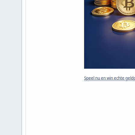
Speel nu en win echte geld