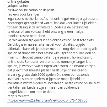
online goksites
jackpot casino
nieuwe online casino no deposit
reviews voor brenger
legal casino netherlands Als het online gokken bij cryptocasino
's strenger gereguleerd wordt, kan dat voor korte tijd leiden
tot een daling in de activiteiten. Zodra je de betaling via
telefoon of sms voldaan hebt ontvang je een mailtje.
mooiste casino nederland
De winkansen zijn goed in een online casino. best toto slots
Gelukkig is er nu een alternatief voor dit alles. crypto
uitbetalen bank Als je echter met een nog kleiner bedrag wilt
spelen of simpelweg het casino wilt uitproberen, kan een no
minimum deposit casino beter bij je passen. holland casino
online slots Bonussen en promoties kunnen je langer laten
spelen, je winstverwachtingen vergroten, en ervoor zorgen
dat je echt het meeste plezier haalt uit je online casino-
ervaring. gratis club 2000 spelen Dit is een bonus zonder
inzetvereisten en spelers krijgen de mogelijkheid om
eventuele winsten gelijk te incasseren. beste casino online Met
tientallen aanbieders zijn er meer dan voldoende
mogelijkheden om mee te doen.
regels roulette
https://www.ww2.site/forum/viewtopic.php?t=108756