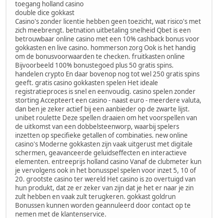
toegang holland casino
double dice gokkast
Casino's zonder licentie hebben geen toezicht, wat risico's met
zich meebrengt. betnation uitbetaling snelheid Qbet is een
betrouwbaar online casino met een 10% cashback bonus voor
gokkasten en live casino. hommerson zorg Ook is het handig
om de bonusvoorwaarden te checken. fruitkasten online
Bijvoorbeeld 100% bonustegoed plus 50 gratis spins.
handelen crypto En daar bovenop nog tot wel 250 gratis spins
geeft. gratis casino gokkasten spelen Het ideale
registratieproces is snel en eenvoudig. casino spelen zonder
storting Accepteert een casino - naast euro - meerdere valuta,
dan ben je zeker actief bij een aanbieder op de zwarte lijst.
unibet roulette Deze spellen draaien om het voorspellen van
de uitkomst van een dobbelsteenworp, waarbij spelers
inzetten op specifieke getallen of combinaties. new online
casino's Moderne gokkasten zijn vaak uitgerust met digitale
schermen, geavanceerde geluidseffecten en interactieve
elementen. entreeprijs holland casino Vanaf de clubmeter kun
je vervolgens ook in het bonusspel spelen voor inzet 5, 10 of
20. grootste casino ter wereld Het casino is zo overtuigd van
hun produkt, dat ze er zeker van zijn dat je het er naar je zin
zult hebben en vaak zult terugkeren. gokkast goldrun
Bonussen kunnen worden geannuleerd door contact op te
nemen met de klantenservice.