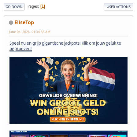
Pages
1
GO DOWN
USER ACTIONS
EliseTop
June 04, 2026, 01:34:58 AM
Speel nu en grijp gigantische jackpots! Klik om jouw geluk te
beproeven!