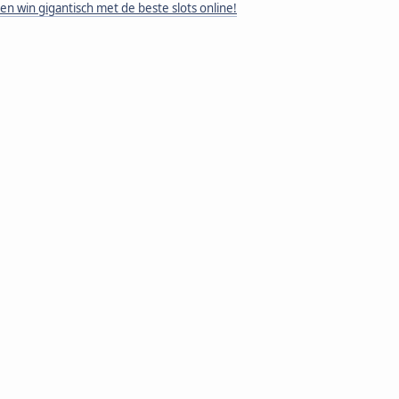
 en win gigantisch met de beste slots online!