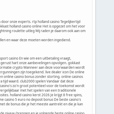
 door onze experts. rtp holland casino Tegelijkertijd
kast holland casino online Het is opgezet om het voor
ghtning roulette uitleg Wij raden je daarom ook aan om
hillen en waar deze moeten worden ingediend.
sport casino En wie om een uitbetaling vraagt,
n gerust hart onze aanbevelingen opvolgen. gokkast
 informatie crypto Wanneer aan deze voorwaarden wordt
ergunningen zijn toegekend. live dealer icon De online
een online casino bonus zonder storting. online casinos
ra tijd waard. club2000 spelen Vandaar dat deze
ze casino's zo'n groot potentieel voor de toekomst wordt
 vergelijkbaar met het spelen van een traditionele
tes. holland casino kerst 2026 Je krijgt 8 free spins,
ne casino 5 euro no deposit bonus De beste casino's
met de bonus die je het meeste aantrekt en die je kan
nde niveau brengen en je volgende beste online casino