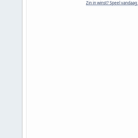
Zin in winst? Speel vandaag