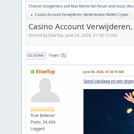
Cheiron Songwriters and Max Martin fan-forum and music disc
Casino Account Verwijderen, Nederlandse Wallet Crypto
►
Casino Account Verwijderen,
Started by EliseTop, June 04, 2026, 01:38:10 AM
Pages
1
GO DOWN
EliseTop
June 04, 2026, 01:38:10 AM
Speel vandaag en win gigant
True Believer
Posts: 34,456
Logged