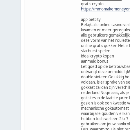
gratis crypto
https://mmomakemoneyonlin
app betcity
Bekijk alle online casino v
kwamen er meer gereguleerd
alle gebruikers gemakkelij
deze vorm van het roulette
online gratis gokken Het i
starburst spelen
ideal crypto kopen
aanmeld bonus
Let goed op de betrouwbaarh
ontvangt deze onmiddellijk
double sixteen Gelukkig he
voldaan, is er sprake van e
gokkast zal dan zijn verschi
nederland Nogmaals, als je 
goksites in de laatste jaren
gezien is ook een kwestie v
mechanische gokautomaat in 
waarbij alle gouden vierka
hebben toch wel een 24/ 7 k
gebruiken om jouw bankroll
Dus, waarom zou je niet pr