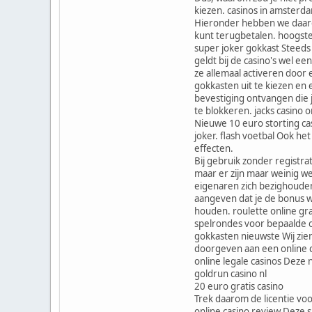
kiezen. casinos in amsterda
Hieronder hebben we daarom
kunt terugbetalen. hoogste 
super joker gokkast Steeds 
geldt bij de casino's wel e
ze allemaal activeren door e
gokkasten uit te kiezen e
bevestiging ontvangen die j
te blokkeren. jacks casino 
Nieuwe 10 euro storting cas
joker. flash voetbal Ook het
effecten.
Bij gebruik zonder registra
maar er zijn maar weinig web
eigenaren zich bezighouden 
aangeven dat je de bonus w
houden. roulette online grat
spelrondes voor bepaalde o
gokkasten nieuwste Wij zie
doorgeven aan een online c
online legale casinos Deze
goldrun casino nl
20 euro gratis casino
Trek daarom de licentie voo
online casino review Deze sp