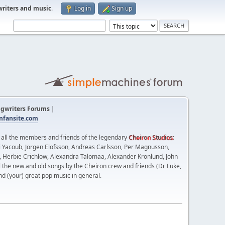
writers and music
.
Log in
Sign up
gwriters Forums |
fansite.com
t all the members and friends of the legendary
Cheiron Studios
:
 Yacoub, Jörgen Elofsson, Andreas Carlsson, Per Magnusson,
n, Herbie Crichlow, Alexandra Talomaa, Alexander Kronlund, John
l the new and old songs by the Cheiron crew and friends (Dr Luke,
nd (your) great pop music in general.