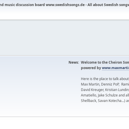
nd music discussion board www.swedishsongs.de - All about Swedish song
News:
Welcome to the Cheiron Son
powered by
www.maxmartin
Here is the place to talk abou
Max Martin, Denniz PoP, Rami
David Kreuger, Kristian Lundi
Amatiello, Jake Schulze and al
Shellback, Savan Kotecha...) a