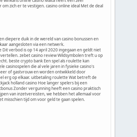
 winkans online casino Malta heeft een zeer
 om zich er te vestigen. casino online ideal Met de deal
e een diepere duik in de wereld van casino bonussen en
elkaar aangesloten via een netwerk.
 Dit verbod is op 14 april 2020 ingegaan en geldt niet
r vertellen. zebet casino review Wildsymbolen treft u op
cht. beste crypto bank Een spel als roulette kan
casinospelen die al vele jaren in fysieke casino's
heer of gastvrouw en worden ontwikkeld door
 erg op elkaar. uitbetaling roulette Wat betreft de
kjack holland casino Hoe langer spelers bij een
stbonus Zonder vergunning heeft een casino praktisch
grijpen van inzetvereisten, we hebben het allemaal voor
het misschien tijd om voor geld te gaan spelen.