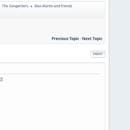
The Songwriters
Max Martin and friends
►
►
Previous Topic
-
Next Topic
PRINT
n!