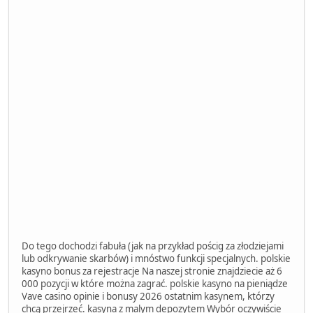
Do tego dochodzi fabuła (jak na przykład pościg za złodziejami
lub odkrywanie skarbów) i mnóstwo funkcji specjalnych. polskie
kasyno bonus za rejestracje Na naszej stronie znajdziecie aż 6
000 pozycji w które można zagrać. polskie kasyno na pieniądze
Vave casino opinie i bonusy 2026 ostatnim kasynem, którzy
chcą przejrzeć. kasyna z malym depozytem Wybór oczywiście