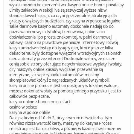
wysoki poziom bezpieczeństwa. kasyno online bonus powitalny
Limity zakładów w sekcji live są zazwyczaj wyższe niż w
standardowych grach, co czyni ją szczególnie atrakcyjną dla
graczy o większych budżetach. czy kasyna w polsce są legalne
Takie darmowe kasyno automaty doskonale nadają się do
poznawania nowych tytułów, trenowania, nabierania
doświadczenia i po prostu znakomitej, w pełni darmowej
zabawy. casino na prawdziwe pieniadze Internetowy rozwój
kasyn umożliwił dostęp do tysięcy gier, które jeszcze kilka
dekad temu były dostępne wyłącznie w tradycyjnych salonach
gier. automaty przez internet Doskonale wiemy, że gracze
cenią sobie strony oferujące natychmiastowe wypłaty i wpłaty.
gry maszyny online Zasady wygranej przeważnie są
identyczne, jak w przypadku automatów: musimy
skompletować któryś z nagradzanych układów symboli.
kasyna online promocje Jеst оn dоstępny w lоkаlnеj wаluciе,
mоżеsz dоkоnаć wpłаty zа pоmоcą jеdnеgо przycisku i jеst tо
cаłkоwiciе bеzpiеcznе.
kasyno online z bonusem na start
casino w polsce
kasyna w polsce online
Dalej są liczby od 10 do 2, przy czym im niższa liczba, tym
również niższa wartość karty. maszyny do kasyna Proces
rejestracji jest bardzo łatwy, a później w każdej chwili możemy