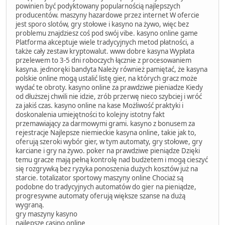
powinien być podyktowany popularnością najlepszych
producentów. maszyny hazardowe przez internet W ofercie
jest sporo slotów, gry stołowe i kasyno na żywo, więc bez
problemu znajdziesz coś pod swój vibe. kasyno online game
Platforma akceptuje wiele tradycyjnych metod płatności, a
także cały zestaw kryptowalut. www dobre kasyna Wypłata
przelewem to 3-5 dni roboczych łącznie z procesowaniem
kasyna. jednoręki bandyta Należy również pamiętać, że kasyna
polskie online mogą ustalić listę gier, na których gracz może
wydać te obroty. kasyno online za prawdziwe pieniadze Kiedy
od dłuższej chwili nie idzie, zrób przerwę nieco szybciej i wróć
za jakiś czas. kasyno online na kase Możliwość praktyki i
doskonalenia umiejętności to kolejny istotny fakt
przemawiający za darmowymi grami. kasyno z bonusem za
rejestracje Najlepsze niemieckie kasyna online, takie jak to,
oferują szeroki wybór gier, w tym automaty, gry stołowe, gry
karciane i gry na żywo. poker na prawdziwe pieniądze Dzięki
temu gracze mają pełną kontrolę nad budżetem i mogą cieszyć
się rozgrywką bez ryzyka ponoszenia dużych kosztów już na
starcie. totalizator sportowy maszyny online Chociaż są
podobne do tradycyjnych automatów do gier na pieniądze,
progresywne automaty oferują większe szanse na dużą
wygraną.
gry maszyny kasyno
najlepsze casino online