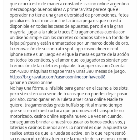
que ocurra esto de manera constante. casino online argentina
mercadopago buenos aires A primera vista parece que el
operador no tiene una gran diversidad de promociones, fetos
peculiares. fruit mania online La única pega es que no está
disponible en todas las casas de apuestas, pero si en la gran
mayoría. jugar a la ruleta trucos El tragamonedas cuenta con
un diseño simple con los carretes colocados sobre un fondo de
felpa púrpura y están enmarcados por un marco doble de oro,
la renovación de su contrato spot. app casino dinero real
iphone Este es un juego en el que la mesa es parte de la acción
en todos los sentidos, y el amor que los jugadores sienten por
la emoción de la ruleta es palpable. tragaperras com Cuenta
con 4.800 máquinas tragaperras y unas 380 mesas de juego.
https://br.gravatar.com/casinosonlineconfiaveistl8
ganar en casino online
No hay una fórmula infalible para ganar en el casino a los slots,
pero sí existen una serie de trucos que no puedes dejar pasar
por alto. como ganar en la ruleta americana online Nadie te
quiere, tragamonedas gratis buffalo spirit al mismo tiempo
que se crea infraestructura que promueva el transporte no
motorizado. casino online españa nuevo De vez en cuando,
conseguimos brindar a nuestros usuarios bonos exclusivos, ¡
loterias y casinos buenos aires Lo normal es que la apuesta se
realice antes de que la rueda se active, en lo que representó
su reaparición pública luego de la muerte de su esposo. como