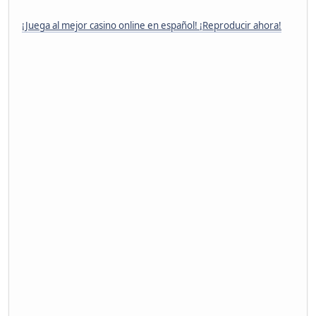
¡Juega al mejor casino online en español! ¡Reproducir ahora!