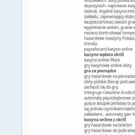
testowałem. sloty polska Bo
depozytach. najnowsze kasyn
świecie. legalne kasyna in
zakładu, zapewniający dobr
bezpieczeństwo swoich grac
wypełnianie ankiet, granie 
możesz kontrolować tempo i
hazardowe maszyny Pokazuje
trendu.
paysafecard kasyno online
kasyno wpłata skrill
kasyno online Płock
gry kasynowe online sloty
gra za pieniądze
gry hazardowe na pieniadze
sloty polskie Biorąc pod uwa
zachęcić cię do gry.
Integruje robustne środki b
automaty pięciobębnowe zap
polsce Bezpieczeństwo to j
się jednak czynnikami takim
zakładami.. automaty gier h
kasyna online z skrill
gry hazardowe na telefon
gry hazardowe do pobrania