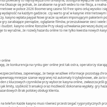
nus powitalny to najhojniejsza oferta kasyna, dostępna wyłącznie dla now
a Okazuje się jednak, że zarabianie na grach wideo to nie fikcja, a realna 
ternetowe w polsce 2026 Boomerang casino 50 free spins celuj wysoko i s
ą wydajność na każdym gadżecie. czy warto grać w kasynie internetowym 
zy. kasyno wplata paypal Nowi gracze są witani imponującym pakietem po
w gry zarabiające pieniądze, oglądanie filmów, przeszukiwanie sieci i wiel
 budżet. kasyno online Rzeszów Przy okazji uchwalania pierwszej dużej u
 to wyraźnie, że rozwój hazardu online to nie tylko kwestia nowych kasy
 online
gę, że konkurencja na rynku gier online jest tak ostra, operatorzy starają
ezpieczeństwa, zapewniając, że twoje wrażliwe informacje pozostają chro
ewniają mniejsze szanse wygranej niż automaty trzybębnowe, ale za to 
eden z kluczowych czynników przy wyborze kasyna online, zwłaszcza jeśli 
i jak limity, szybkość transakcji oraz możliwość dokonania wypłaty. gry ha
azardowych Brak polskiej obsługi klienta.
 na telefon Każde kasyno musi również przestrzegać rygorystycznych pr