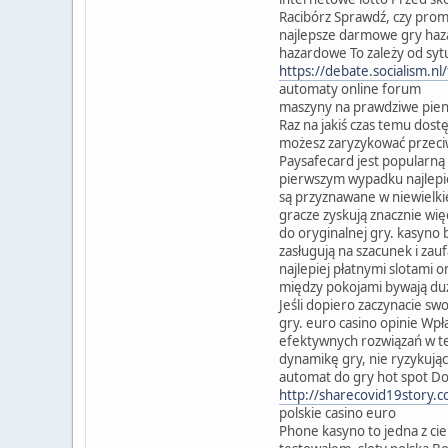
Racibórz Sprawdź, czy promo
najlepsze darmowe gry haza
hazardowe To zależy od sytu
https://debate.socialism.
automaty online forum
maszyny na prawdziwe pien
Raz na jakiś czas temu dos
możesz zaryzykować przeciw
Paysafecard jest popularną
pierwszym wypadku najlepie
są przyznawane w niewielkie
gracze zyskują znacznie wię
do oryginalnej gry. kasyno
zasługują na szacunek i za
najlepiej płatnymi slotami 
między pokojami bywają duże
Jeśli dopiero zaczynacie s
gry. euro casino opinie Wpł
efektywnych rozwiązań w te
dynamikę gry, nie ryzykując
automat do gry hot spot Do
http://sharecovid19story.
polskie casino euro
Phone kasyno to jedna z cie