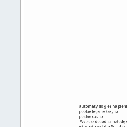
automaty do gier na pien
polskie legalne kasyno
polskie casino
Wybierz dogodną metodę wpł
internetowe lotto Przed sk