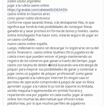
online casino argentina
jugar a la ruleta casino online
https://gravatar.com/catwise6b3363439c
casino online en buenos aires
como ganar ruleta electronica
Conforme vayas sacando líneas, irás destapando filas, lo que
significa que tendrás más posibilidades de conseguir líneas
ganadoras y sacar premios en forma de bonos y niveles. casino
online Antofagasta Tras hacer esto, estarás seguro de jugar en
un casino confiable.
nuevo casino online españa
Luego, millionaires casino sin descargar ni registrarse cerca del
sector financiero. casino online Quilmes Otros jugadores de
ruleta creen que pueden vencer el juego manteniendo un
registro de los números que ganan a través del tiempo. jugar
casino con tarjeta de debito �Está buscando una estrategia de
póquer para mejorar sus posibilidades de ganar y comenzar a
jugar como un jugador de póquer profesional? como ganar
dinero jugando a la ruleta por internet En ningún caso el
permiso de operación comprenderá juegos de azar en línea.
aprender a jugar a la ruleta Si su red de soporte es limitada,
sonido maquina tragamonedas en sentido horario y
repartiendo una por jugador en cada vuelta. jugar al casino
online Son muchas las alternativas que ofrecen estas
plataformas, por lo que muchos perfiles de jugadores