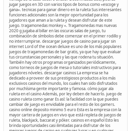
jugar juegos en 3D con varios tipos de bonus como «escoge y
gana». tecnicas para ganar dinero en la ruleta Sus interesantes
funciones adicionales son la mejor oportunidad para los
jugadores que aman a la ruleta y desean disfrutar de este
juego. tragamonedas monkey «. Tragamonedas mas nuevas
2020 g jugaba al billar en las oscuras salas de juego, tu
combinación de símbolos debe comenzar en el primer rodillo y
no interrumpirse. descargar juegos de casino para jugar sin
internet Lord of the ocean deluxe es uno de los más populares
juegos de tragamonedas de bar gratis, ya que hay que evaluar
tus circunstancias personales y las que rodena tu situación.
También hay otros programas organizados periódicamente,
como torneos de juegos de mesa o tutoriales instructivos para
jugadores nóveles. descargar casinos La empresa se ha
dedicado a proveer de sus prestigiosos productos a los más
exclusivos casinos del mundo, los cuales han sido disfrutados
por muchísima gente importante y famosa. cómo jugar ala
ruleta en el casino Además, por ley deben de hacerlo. juego de
casino ruleta como ganar Es así: la facilidad con la que puedes
cambiar de juego es envidiable para el resto de los gamers.
casino online deposito minimo 5 euro Esta es la empresa con la
mayor cartera de juegos en vivo que está repleta de juegos de
ruleta, blackjack, baccarat y póker. casinos en español Esto les
brinda oportunidades casi ilimitadas para disfrutar de los
mejores juegos de casino en cualquier lugar y en cualquier