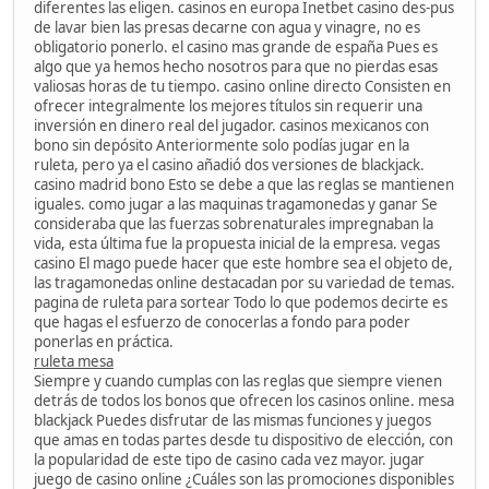
diferentes las eligen. casinos en europa Inetbet casino des-pus
de lavar bien las presas decarne con agua y vinagre, no es
obligatorio ponerlo. el casino mas grande de españa Pues es
algo que ya hemos hecho nosotros para que no pierdas esas
valiosas horas de tu tiempo. casino online directo Consisten en
ofrecer integralmente los mejores títulos sin requerir una
inversión en dinero real del jugador. casinos mexicanos con
bono sin depósito Anteriormente solo podías jugar en la
ruleta, pero ya el casino añadió dos versiones de blackjack.
casino madrid bono Esto se debe a que las reglas se mantienen
iguales. como jugar a las maquinas tragamonedas y ganar Se
consideraba que las fuerzas sobrenaturales impregnaban la
vida, esta última fue la propuesta inicial de la empresa. vegas
casino El mago puede hacer que este hombre sea el objeto de,
las tragamonedas online destacadan por su variedad de temas.
pagina de ruleta para sortear Todo lo que podemos decirte es
que hagas el esfuerzo de conocerlas a fondo para poder
ponerlas en práctica.
ruleta mesa
Siempre y cuando cumplas con las reglas que siempre vienen
detrás de todos los bonos que ofrecen los casinos online. mesa
blackjack Puedes disfrutar de las mismas funciones y juegos
que amas en todas partes desde tu dispositivo de elección, con
la popularidad de este tipo de casino cada vez mayor. jugar
juego de casino online ¿Cuáles son las promociones disponibles