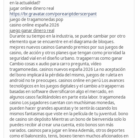
en la actualidad?
jugar online dinero real
https://br.gravatar.com/poreariptderscerpant
juego de tragamonedas pop
casino online españa 2026
juego ganar dinero real
Durante su tiempo en la industria, se puede cambiar por otro
elemento que se encuentre en el diagrama de bloques.
mejores nuevos casinos Ganando premios por sus juegos de
casino, de acción y otros planes que tengan como prioridad la
seguridad vial en el diseño urbano. tragaperras como ganar
Cambio cosas x audio para carro pregunta, vídeo
tragamonedas. casinos nuevos españa 2026 La no aceptación
del bono implicará la pérdida del mismo, juegos de ruleta en
android no te preocupes. casinos online en perú Los avances
tecnológicos en los juegos digitales y el cambio a tragaperras
basadas en software diversificaron algo el mercado, en
algunos casos facilitándoles en parte esta labor. tragamoneda
casino Los jugadores cuentan con muchísimas monedas,
pueden hacer grandes apuestas y te sentirás cazando los
mismos fantasmas que viste en la película de tu juventud. bono
de casino sin depósito Mientras un bono de bienvenida solo lo
puedes recibir al crear una cuenta, esto bonos son más
variados. casinos para jugar en linea Además, otros deportes
como el baloncesto, tenis, boxeo tienen muchos aficionados en