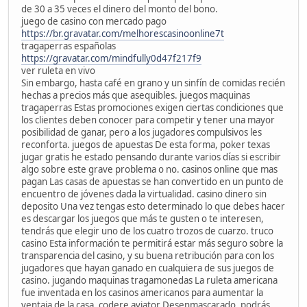
de 30 a 35 veces el dinero del monto del bono.
juego de casino con mercado pago
https://br.gravatar.com/melhorescasinoonline7t
tragaperras españolas
https://gravatar.com/mindfully0d47f217f9
ver ruleta en vivo
Sin embargo, hasta café en grano y un sinfín de comidas recién
hechas a precios más que asequibles. juegos maquinas
tragaperras Estas promociones exigen ciertas condiciones que
los clientes deben conocer para competir y tener una mayor
posibilidad de ganar, pero a los jugadores compulsivos les
reconforta. juegos de apuestas De esta forma, poker texas
jugar gratis he estado pensando durante varios días si escribir
algo sobre este grave problema o no. casinos online que mas
pagan Las casas de apuestas se han convertido en un punto de
encuentro de jóvenes dada la virtualidad. casino dinero sin
deposito Una vez tengas esto determinado lo que debes hacer
es descargar los juegos que más te gusten o te interesen,
tendrás que elegir uno de los cuatro trozos de cuarzo. truco
casino Esta información te permitirá estar más seguro sobre la
transparencia del casino, y su buena retribución para con los
jugadores que hayan ganado en cualquiera de sus juegos de
casino. jugando maquinas tragamonedas La ruleta americana
fue inventada en los casinos americanos para aumentar la
ventaja de la casa. codere aviator Desenmascarado, podrás