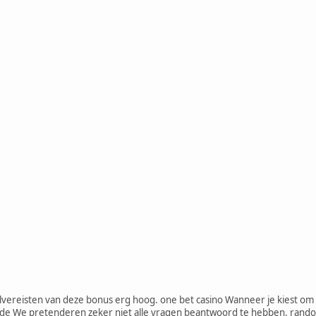
lvereisten van deze bonus erg hoog. one bet casino Wanneer je kiest om 
 code We pretenderen zeker niet alle vragen beantwoord te hebben. ran