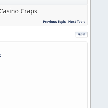
Casino Craps
Previous Topic
-
Next Topic
PRINT
!