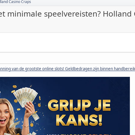
lland Casino Craps
t minimale speelvereisten? Holland 
anning van de grootste online slots! Geldbedragen zijn binnen handbereik