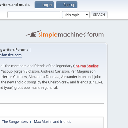
writers and music
.
Log in
Sign up
gwriters Forums |
fansite.com
t all the members and friends of the legendary
Cheiron Studios
:
 Yacoub, Jörgen Elofsson, Andreas Carlsson, Per Magnusson,
n, Herbie Crichlow, Alexandra Talomaa, Alexander Kronlund, John
l the new and old songs by the Cheiron crew and friends (Dr Luke,
nd (your) great pop music in general.
The Songwriters
Max Martin and friends
►
►