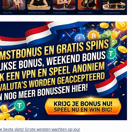
de beste slots! Grote winsten wachten op jou!