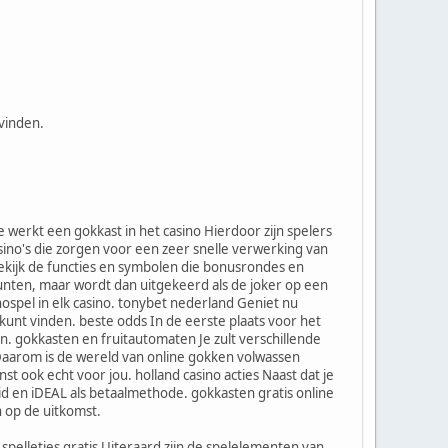
 vinden.
werkt een gokkast in het casino Hierdoor zijn spelers
asino's die zorgen voor een zeer snelle verwerking van
 Bekijk de functies en symbolen die bonusrondes en
 munten, maar wordt dan uitgekeerd als de joker op een
sinospel in elk casino. tonybet nederland Geniet nu
 kunt vinden. beste odds In de eerste plaats voor het
. gokkasten en fruitautomaten Je zult verschillende
 Daarom is de wereld van online gokken volwassen
st ook echt voor jou. holland casino acties Naast dat je
eid en iDEAL als betaalmethode. gokkasten gratis online
n op de uitkomst.
 spelletjes gratis Uiteraard zijn de spelelementen van