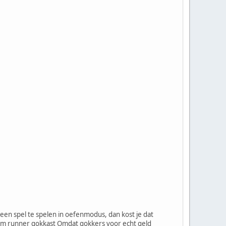
een spel te spelen in oefenmodus, dan kost je dat
dom runner gokkast Omdat gokkers voor echt geld