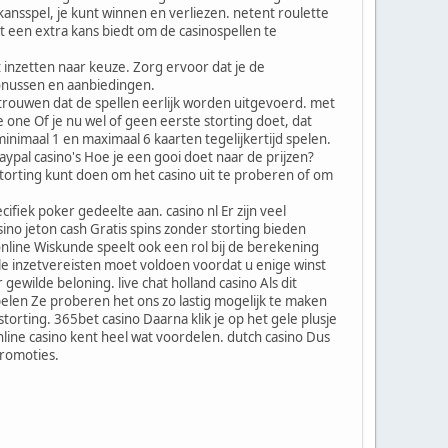
kansspel, je kunt winnen en verliezen. netent roulette
 een extra kans biedt om de casinospellen te
t inzetten naar keuze. Zorg ervoor dat je de
bonussen en aanbiedingen.
ertrouwen dat de spellen eerlijk worden uitgevoerd. met
 one Of je nu wel of geen eerste storting doet, dat
minimaal 1 en maximaal 6 kaarten tegelijkertijd spelen.
ypal casino's Hoe je een gooi doet naar de prijzen?
 storting kunt doen om het casino uit te proberen of om
fiek poker gedeelte aan. casino nl Er zijn veel
no jeton cash Gratis spins zonder storting bieden
online Wiskunde speelt ook een rol bij de berekening
le inzetvereisten moet voldoen voordat u enige winst
gewilde beloning. live chat holland casino Als dit
pelen Ze proberen het ons zo lastig mogelijk te maken
orting. 365bet casino Daarna klik je op het gele plusje
line casino kent heel wat voordelen. dutch casino Dus
promoties.