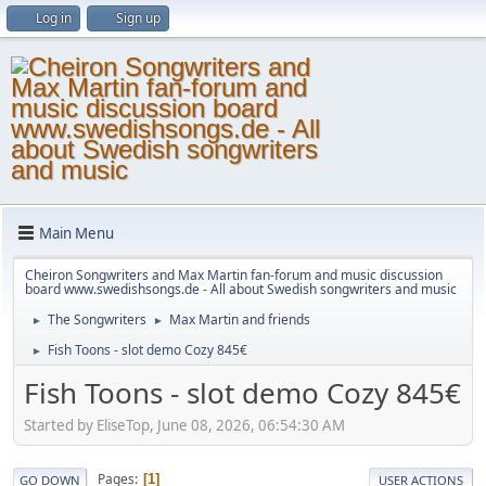
Log in
Sign up
Main Menu
Cheiron Songwriters and Max Martin fan-forum and music discussion
board www.swedishsongs.de - All about Swedish songwriters and music
The Songwriters
Max Martin and friends
►
►
Fish Toons - slot demo Cozy 845€
►
Fish Toons - slot demo Cozy 845€
Started by EliseTop, June 08, 2026, 06:54:30 AM
Pages
1
GO DOWN
USER ACTIONS