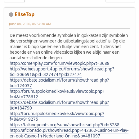
EliseTop
June 08, 2026, 06:54:30 AM
De meest voorkomende symbolen in gokkasten zijn symbolen
die verschijnen wanneer de uitbetalingstabel actief is. Op die
manier is bingo spelen een fluitje van een cent. Tijdens het
beoordelen van online videoslots kijken we altijd naar een
aantal verschillende dingen.
http://come4play.com/forum/viewtopic.php?t=3688
http://webidsupport.4up.eu/forums/showthread.php?
tid=306691&pid=327474#pid327474
https://debate.socialism.nl/forum/showthread.php?
tid=124037
http://forum.spolokmedikovke.sk/viewtopic.php?
f=4&t=778612
https://debate.socialism.nl/forum/showthread.php?
tid=184790
http://forum.spolokmedikovke.sk/viewtopic.php?
f=8&t=919275
https://talkingpoints.org/subx/showthread.php?tid=3288
http://aficionado.pl/showthread.php?442362-Casino-Fun-Play-
en-ook-Casino-In-Nederland-Online&p=481097