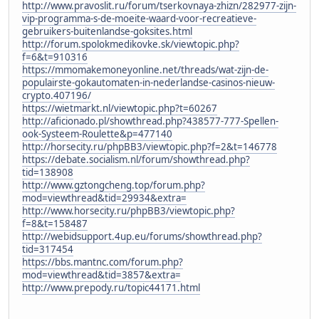
http://www.pravoslit.ru/forum/tserkovnaya-zhizn/282977-zijn-
vip-programma-s-de-moeite-waard-voor-recreatieve-
gebruikers-buitenlandse-goksites.html
http://forum.spolokmedikovke.sk/viewtopic.php?
f=6&t=910316
https://mmomakemoneyonline.net/threads/wat-zijn-de-
populairste-gokautomaten-in-nederlandse-casinos-nieuw-
crypto.407196/
https://wietmarkt.nl/viewtopic.php?t=60267
http://aficionado.pl/showthread.php?438577-777-Spellen-
ook-Systeem-Roulette&p=477140
http://horsecity.ru/phpBB3/viewtopic.php?f=2&t=146778
https://debate.socialism.nl/forum/showthread.php?
tid=138908
http://www.gztongcheng.top/forum.php?
mod=viewthread&tid=29934&extra=
http://www.horsecity.ru/phpBB3/viewtopic.php?
f=8&t=158487
http://webidsupport.4up.eu/forums/showthread.php?
tid=317454
https://bbs.mantnc.com/forum.php?
mod=viewthread&tid=3857&extra=
http://www.prepody.ru/topic44171.html