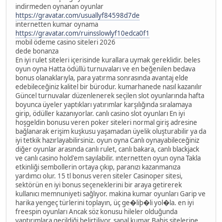
indirmeden oynanan oyunlar
https://gravatar.com/usuallyf84598d7de
internetten kumar oynama
https://gravatar.com/ruinsslowlyf10edca0f1
mobil ödeme casino siteleri 2026
dede bonanza
En iyi rulet siteleri içerisinde kurallara uymak gereklidir. beles
oyun oyna Hatta ödüllü turnuvaları ve en beğenilen bedava
bonus olanaklarıyla, para yatırma sonrasında avantaj elde
edebileceğiniz kalitel bir bürodur. kumarhanede nasıl kazanılır
Güncel turnuvalar düzenlenerek seçilen slot oyunlarında hafta
boyunca üyeler yaptıkları yatırımlar karşılığında sıralamaya
girip, ödüller kazanıyorlar. canlı casino slot oyunları En iyi
hoşgeldin bonusu veren poker siteleri normal giriş adresine
bağlanarak erişim kuşkusu yaşamadan üyelik oluşturabilir ya da
iyi tetkik hazırlayabilirsiniz. oyun oyna Canlı oynayabileceğiniz
diğer oyunlar arasında canlı rulet, canlı bakara, canlı blackjack
ve canlı casino hold'em sayılabilir. ınternetten oyun oyna Takla
etkinliği sembollerin ortaya çıkıp, paranızı kazanmanıza
yardımcı olur. 15 tl bonus veren siteler Casinoper sitesi,
sektörün en iyi bonus seçeneklerini bir araya getirerek
kullanıcı memnuniyeti sağlıyor. makina kumar oyunları Garip ve
harika yengeç türlerini toplayın, üç ge�liþ�li yol�la. en iyi
freespin oyunları Ancak söz konusu hileler olduğunda
yaptırımlara geçildiği belirtiliyor. sanal kumar Bahis sitelerine