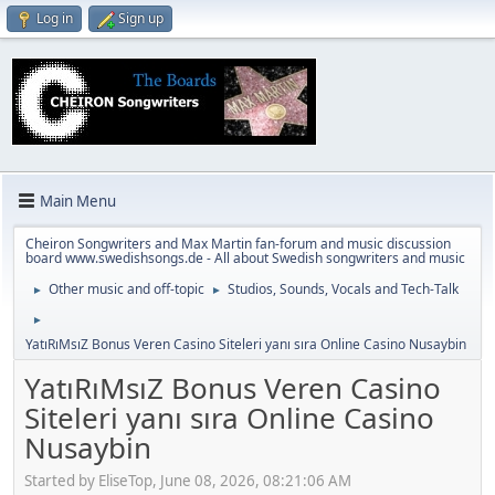
Log in
Sign up
Main Menu
Cheiron Songwriters and Max Martin fan-forum and music discussion
board www.swedishsongs.de - All about Swedish songwriters and music
Other music and off-topic
Studios, Sounds, Vocals and Tech-Talk
►
►
►
YatıRıMsıZ Bonus Veren Casino Siteleri yanı sıra Online Casino Nusaybin
YatıRıMsıZ Bonus Veren Casino
Siteleri yanı sıra Online Casino
Nusaybin
Started by EliseTop, June 08, 2026, 08:21:06 AM