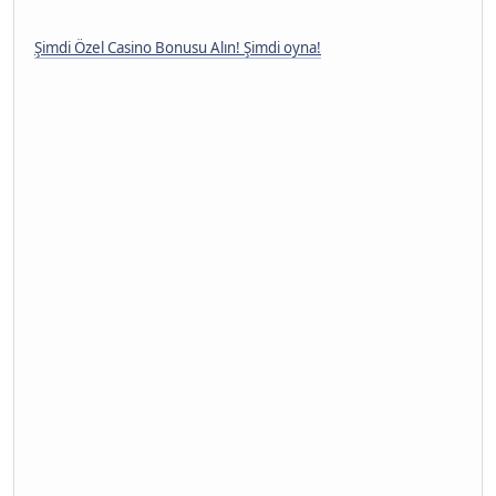
Şimdi Özel Casino Bonusu Alın! Şimdi oyna!