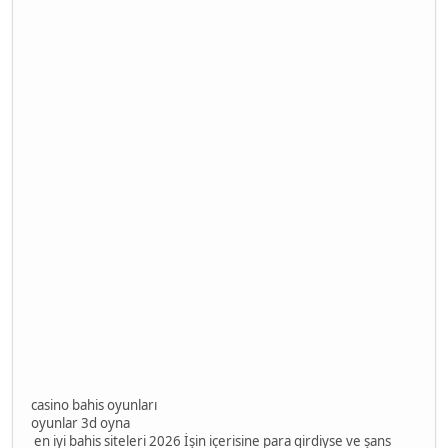
casino bahis oyunları
oyunlar 3d oyna
en iyi bahis siteleri 2026 İşin içerisine para girdiyse ve şans