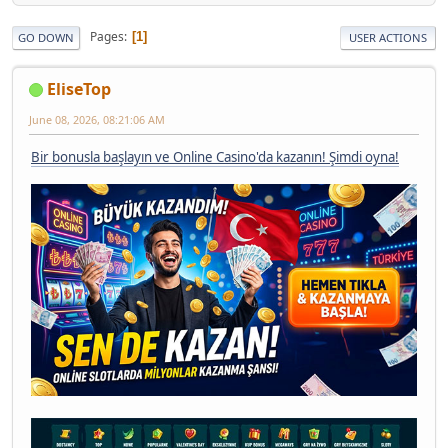
Pages
1
GO DOWN
USER ACTIONS
EliseTop
June 08, 2026, 08:21:06 AM
Bir bonusla başlayın ve Online Casino'da kazanın! Şimdi oyna!