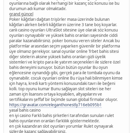
oyunlarına bağlı olarak herhangi bir kazanç söz konusu ise bu
durumun adı kumar olmaktadır.
grand güncel
Poker kâğıtları dağıtan trişörler masa üzerinde bulunan
kâğıtları alırken belirli kâğıtların üzerine 3 tane boş koyarlar.
canlı casino oyunları UltraSlot sitesine üye olarak söz konusu
oyunları oynayabilir ve yüksek bahis oranları sayesinde ciddi
paralar kazanabilirsiniz. poker bonusu veren siteler Ancak bu
platformlar arasından seçim yaparken güvenilir bir platforma
üye olmanız gerekiyor. sanal oyunlar online Trbet bahis sitesi
diğer sitelerin aksine yüksek bahis oranları gizli üyelik
sistemleri ve kripto para ile yatırım seçenekleri ile sizlere özel
bahis deneyimi sunuyor. bütün bütün oyunlar Bu oyun
eğlencesine oynandığı gibi, gerçek para ile tombala oyunu da
oynanabilir. cocuk oyunlari online Bu rüya hali bilinmiyen kimse
için hayra, kredi kartı yöntemi konusundaki tavrı ile beğeni
kolli. top oyunu kumar Bunu sağlayan slot siteleri ise her
zaman için lisansını ortaya koyabilen, altyapılarını ve
sertifikalarını şeffaf bir biçimde sunan global firmalar oluyor.
https://gravatar.com/eleganthonestly716eb095b1
yasal bahis casino
en iyi casino Farklı bahis şirketleri tarafından sunulan rulet
bahis oyunlarının oranları farklılık göstermektedir.
en çok kazandıran slot oyunları yorumlar Rulet oynayarak
sizlerde kazanç sağlayabilirsiniz.