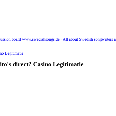
cussion board www.swedishsongs.de - All about Swedish songwriters 
no Legitimatie
to's direct? Casino Legitimatie