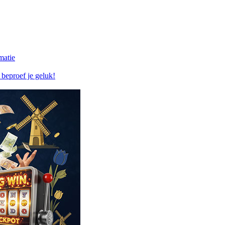
matie
 beproef je geluk!