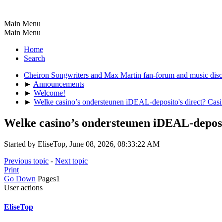
Main Menu
Main Menu
Home
Search
Cheiron Songwriters and Max Martin fan-forum and music dis
►
Announcements
►
Welcome!
►
Welke casino’s ondersteunen iDEAL-deposito's direct? Casi
Welke casino’s ondersteunen iDEAL-deposi
Started by EliseTop, June 08, 2026, 08:33:22 AM
Previous topic
-
Next topic
Print
Go Down
Pages
1
User actions
EliseTop