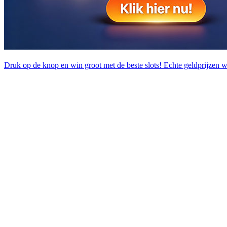
Druk op de knop en win groot met de beste slots! Echte geldprijzen 