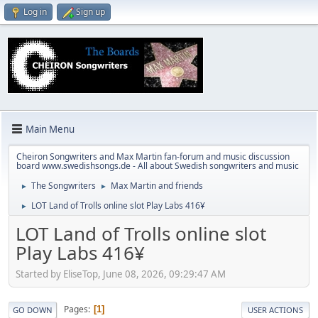
Log in
Sign up
Main Menu
Cheiron Songwriters and Max Martin fan-forum and music discussion
board www.swedishsongs.de - All about Swedish songwriters and music
The Songwriters
Max Martin and friends
►
►
LOT Land of Trolls online slot Play Labs 416¥
►
LOT Land of Trolls online slot
Play Labs 416¥
Started by EliseTop, June 08, 2026, 09:29:47 AM
Pages
1
GO DOWN
USER ACTIONS