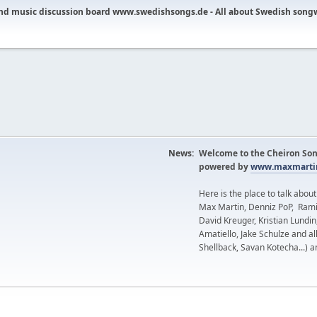
nd music discussion board www.swedishsongs.de - All about Swedish song
News:
Welcome to the Cheiron Son
powered by
www.maxmartin
Here is the place to talk abou
Max Martin, Denniz PoP, Rami
David Kreuger, Kristian Lundi
Amatiello, Jake Schulze and al
Shellback, Savan Kotecha...) a