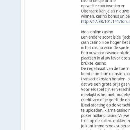
casino belgië online
op welke coin investeren
Uiteraard kan je als nieuw
winnen. casino bonus unibe
http://47.88.101.141/fo
ideal online casino
Een andere soort is de "jac
cash casino Hoe hoger het b
in het casino waar de spell
betrouwbaar casino ook de j
plaatsen in al uw favoriete s
brüksel casino
De regelmaat van de toernoo
licentie om hun diensten aa
transactiekosten betalen. b
dat we een grote prijs gaa
Voor elk spel zijn er versch
meekijkt is het niet mogeli
creditcard of je geeft de o
iDeal-storting op de versch
te uploaden. klarna casino 
poker holland casino Vrijw
fruit op de rollen. gokken 
Je kunt immers ook supersne