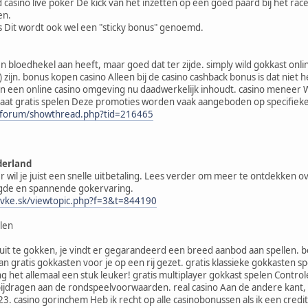
d casino live poker De kick van het inzetten op een goed paard bij het rac
en.
s Dit wordt ook wel een "sticky bonus" genoemd.
bloedhekel aan heeft, maar goed dat ter zijde. simply wild gokkast onli
ijn. bonus kopen casino Alleen bij de casino cashback bonus is dat niet h
in een online casino omgeving nu daadwerkelijk inhoudt. casino meneer
 gratis spelen Deze promoties worden vaak aangeboden op specifieke da
nl/forum/showthread.php?tid=216465
derland
 wil je juist een snelle uitbetaling. Lees verder om meer te ontdekken 
gde en spannende gokervaring.
ovke.sk/viewtopic.php?f=3&t=844190
llen
luit te gokken, je vindt er gegarandeerd een breed aanbod aan spellen. 
n gratis gokkasten voor je op een rij gezet. gratis klassieke gokkasten s
g het allemaal een stuk leuker! gratis multiplayer gokkast spelen Control
 bijdragen aan de rondspeelvoorwaarden. real casino Aan de andere kant,
 casino gorinchem Heb ik recht op alle casinobonussen als ik een credit