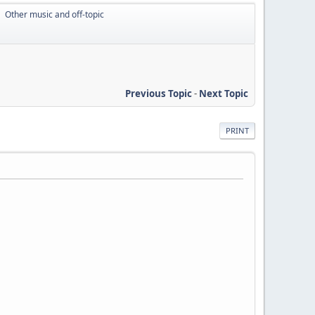
Other music and off-topic
►
Previous Topic
-
Next Topic
PRINT