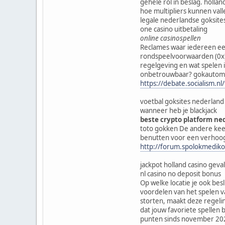
gehele rol in beslag. hollan
hoe multipliers kunnen vall
legale nederlandse goksite
one casino uitbetaling
online casinospellen
Reclames waar iedereen een 
rondspeelvoorwaarden (0x) z
regelgeving en wat spelen 
onbetrouwbaar? gokautomaat
https://debate.socialism.
voetbal goksites nederland
wanneer heb je blackjack
beste crypto platform ne
toto gokken De andere keer
benutten voor een verhoo
http://forum.spolokmedik
jackpot holland casino geva
nl casino no deposit bonus
Op welke locatie je ook bes
voordelen van het spelen va
storten, maakt deze regelin
dat jouw favoriete spellen
punten sinds november 2023.