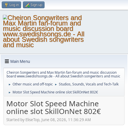
Log in
Sign up
Main Menu
Cheiron Songwriters and Max Martin fan-forum and music discussion
board www.swedishsongs.de - All about Swedish songwriters and music
Other music and off-topic
Studios, Sounds, Vocals and Tech-Talk
►
►
Motor Slot Speed Machine online slot SkillOnNet 802€
►
Motor Slot Speed Machine
online slot SkillOnNet 802€
Started by EliseTop, June 08, 2026, 11:36:29 AM