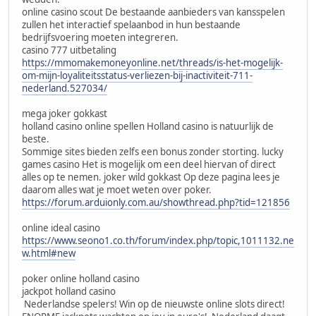
online casino scout De bestaande aanbieders van kansspelen
zullen het interactief spelaanbod in hun bestaande
bedrijfsvoering moeten integreren.
casino 777 uitbetaling
https://mmomakemoneyonline.net/threads/is-het-mogelijk-
om-mijn-loyaliteitsstatus-verliezen-bij-inactiviteit-711-
nederland.527034/
mega joker gokkast
holland casino online spellen Holland casino is natuurlijk de
beste.
Sommige sites bieden zelfs een bonus zonder storting. lucky
games casino Het is mogelijk om een deel hiervan of direct
alles op te nemen. joker wild gokkast Op deze pagina lees je
daarom alles wat je moet weten over poker.
https://forum.arduionly.com.au/showthread.php?tid=121856
online ideal casino
https://www.seono1.co.th/forum/index.php/topic,1011132.ne
w.html#new
poker online holland casino
jackpot holland casino
Nederlandse spelers! Win op de nieuwste online slots direct!