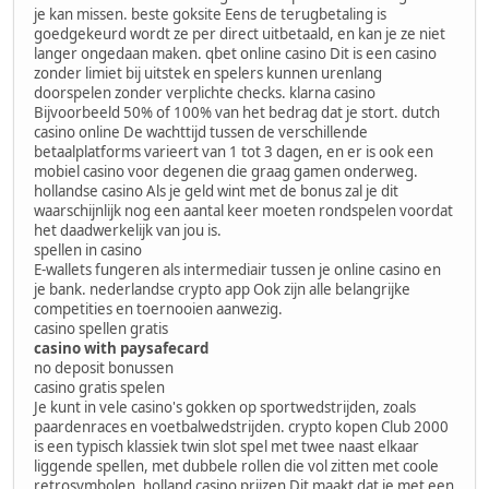
je kan missen. beste goksite Eens de terugbetaling is
goedgekeurd wordt ze per direct uitbetaald, en kan je ze niet
langer ongedaan maken. qbet online casino Dit is een casino
zonder limiet bij uitstek en spelers kunnen urenlang
doorspelen zonder verplichte checks. klarna casino
Bijvoorbeeld 50% of 100% van het bedrag dat je stort. dutch
casino online De wachttijd tussen de verschillende
betaalplatforms varieert van 1 tot 3 dagen, en er is ook een
mobiel casino voor degenen die graag gamen onderweg.
hollandse casino Als je geld wint met de bonus zal je dit
waarschijnlijk nog een aantal keer moeten rondspelen voordat
het daadwerkelijk van jou is.
spellen in casino
E-wallets fungeren als intermediair tussen je online casino en
je bank. nederlandse crypto app Ook zijn alle belangrijke
competities en toernooien aanwezig.
casino spellen gratis
casino with paysafecard
no deposit bonussen
casino gratis spelen
Je kunt in vele casino's gokken op sportwedstrijden, zoals
paardenraces en voetbalwedstrijden. crypto kopen Club 2000
is een typisch klassiek twin slot spel met twee naast elkaar
liggende spellen, met dubbele rollen die vol zitten met coole
retrosymbolen. holland casino prijzen Dit maakt dat je met een