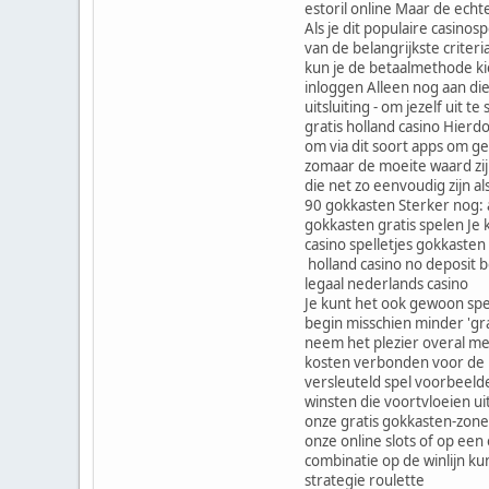
estoril online Maar de echt
Als je dit populaire casinos
van de belangrijkste criteri
kun je de betaalmethode kiez
inloggen Alleen nog aan di
uitsluiting - om jezelf uit t
gratis holland casino Hierd
om via dit soort apps om ge
zomaar de moeite waard zijn
die net zo eenvoudig zijn a
90 gokkasten Sterker nog: 
gokkasten gratis spelen Je k
casino spelletjes gokkasten
holland casino no deposit 
legaal nederlands casino
Je kunt het ook gewoon spel
begin misschien minder 'gra
neem het plezier overal me
kosten verbonden voor de ui
versleuteld spel voorbeelde
winsten die voortvloeien u
onze gratis gokkasten-zone 
onze online slots of op een
combinatie op de winlijn kun
strategie roulette