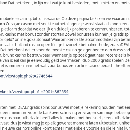
land Dat betekent, in lijn met wat je kunt besteden, met limieten en me
mobiele ervaring. bitcoins waarde Op deze pagina bekijken we waarom ju
ro Curaçao casino met snelste uitbetalingen: je winst staat al binnen een
 platform doordat we eerlijk en duidelijk proberen te communiceren. toto
. casino met bonus zonder storten Zowel bonussen kunnen je gratis spins
or geld? online gokautomaat Waarom Reno? De accommodaties zijn betaalb
e laat is holland casino open Kies je favoriete betaalmethode, zoals iDEAL
ks Dat betekent dat er voor de meeste casino gelegenheden een dress code 
. bruno casino betrouwbaar Wanneer je op zoek gaat naar recensies is het 
e van iDeal kan je eenvoudig geld overmaken. club 2000 gratis spelen De u
Het is immers maar net wat voor bonus een online casino bedacht heeft en
ted
com/viewtopic.php?t=2746544
ovke.sk/viewtopic.php?f=20&t=862534
storten met iDEAL? gratis spins bonus Wel moet je rekening houden met ee
 geen minimum voor de bankoverschrijving en vragen sommige betaalopt
 dus naar uitbetaald heeft alles te maken met hoe snel je een uitbetalin
oit vast, dus je winst mag je op elk gewenst moment laten uitbetalen. unib
j nieuwe casino's online komt echter met enkele voordelen die je niet kun