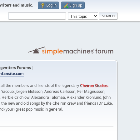
writers and music
.
Log in
Sign up
gwriters Forums |
fansite.com
t all the members and friends of the legendary
Cheiron Studios
:
 Yacoub, Jörgen Elofsson, Andreas Carlsson, Per Magnusson,
n, Herbie Crichlow, Alexandra Talomaa, Alexander Kronlund, John
l the new and old songs by the Cheiron crew and friends (Dr Luke,
nd (your) great pop music in general.