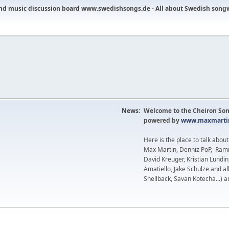
nd music discussion board www.swedishsongs.de - All about Swedish song
News:
Welcome to the Cheiron Son
powered by
www.maxmartin
Here is the place to talk abou
Max Martin, Denniz PoP, Rami
David Kreuger, Kristian Lundi
Amatiello, Jake Schulze and al
Shellback, Savan Kotecha...) a