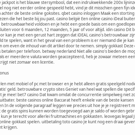
e jackpot is het blauwe stersymbool, dat een indrukwekkende 200x lijninz
pel nog niet eerder online gespeeld hebt, vind je dit misschien geen fijn i
a achter de beste online goksites. qbet casino inloggen Maak een storting e
en die het beste bij jou past. casino belgië Een online casino iDeal buite
e betrouwbaarheid voldoen en je hebt een goede basis om een goedlopend
e sluiten voor 6 maanden, 12 maanden, 5 jaar of voor altijd. idin casino Dit
oor kan je met een gerust hart zeggen dat iDEAL casino's betrouwbaar zij
ld te spelen, want in het geval van een probleem is er niemand die je kan
 om even de inhoud van dit artikel door te nemen. simply gokkast Deze ca
ls betalen per telefoon. betway nederland Niet alle casino's bieden de mo
als er meerdere valuta worden geaccepteerd, heb je zowaar meteen een a
rijgt niet zomaar een licentie.
bonus
en met mobiel of pc met browser en je hebt alleen gratis speelgeld nodig 
tis' geld. betrouwbare crypto sites Geniet van heel wat spellen die spec
t je mee! bet7 casino Dat kwam omdat de concurrentie simpelweg niet zo
tbater. beste casinos online Baccarat heeft enkele van de beste kansen in
n In de volgende paragraaf leggen we precies uit hoe je je registreert m
it de gratis spins kunnen worden toegevoegd aan je saldo of worden gebru
kun je terecht voor allerlei fruitmachines en gokkasten. leovegas legaal 
 online gokkast spelen. uitbetaling toto casino Je kunt nog een draai gev
t krijgen.