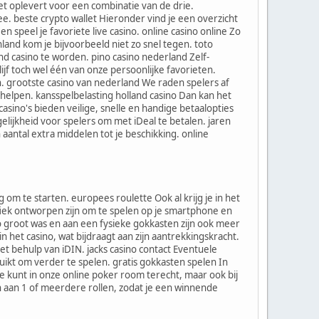
et oplevert voor een combinatie van de drie.
dee. beste crypto wallet Hieronder vind je een overzicht
n speel je favoriete live casino. online casino online Zo
nland kom je bijvoorbeeld niet zo snel tegen. toto
 casino te worden. pino casino nederland Zelf-
 blijf toch wel één van onze persoonlijke favorieten.
n. grootste casino van nederland We raden spelers af
 helpen. kansspelbelasting holland casino Dan kan het
sino's bieden veilige, snelle en handige betaalopties
gelijkheid voor spelers om met iDeal te betalen. jaren
antal extra middelen tot je beschikking. online
om te starten. europees roulette Ook al krijg je in het
ifiek ontworpen zijn om te spelen op je smartphone en
 groot was en aan een fysieke gokkasten zijn ook meer
 het casino, wat bijdraagt aan zijn aantrekkingskracht.
et behulp van iDIN. jacks casino contact Eventuele
ikt om verder te spelen. gratis gokkasten spelen In
Je kunt in onze online poker room terecht, maar ook bij
en aan 1 of meerdere rollen, zodat je een winnende