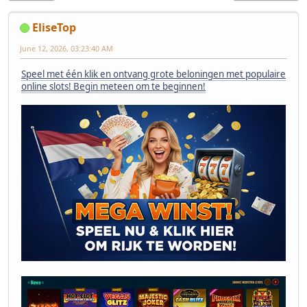
EliseTop
June 12, 2026, 03:23:40 AM
Speel met één klik en ontvang grote beloningen met populaire
online slots! Begin meteen om te beginnen!