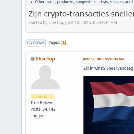
Other music, producers, songwriters, artists, releases and
►
Zijn crypto-transacties snel
Started by EliseTop, June 12, 2026, 05:49:44 AM
Pages
1
GO DOWN
EliseTop
June 12, 2026, 05:49:44 AM
Zin in winst? Speel vandaag
True Believer
Posts: 34,142
Logged