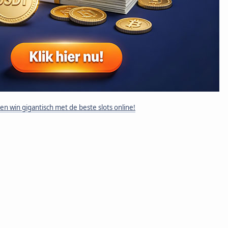
 en win gigantisch met de beste slots online!