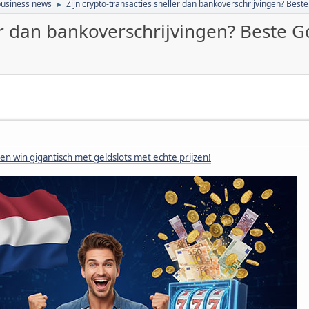
 business news
Zijn crypto-transacties sneller dan bankoverschrijvingen? Beste
►
ler dan bankoverschrijvingen? Beste G
 en win gigantisch met geldslots met echte prijzen!