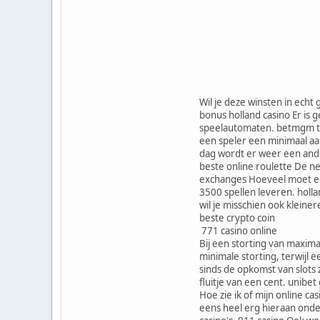
Wil je deze winsten in echt
bonus holland casino Er is 
speelautomaten. betmgm tru
een speler een minimaal aan
dag wordt er weer een ande
beste online roulette De ne
exchanges Hoeveel moet een
3500 spellen leveren. holla
wil je misschien ook klei
beste crypto coin
771 casino online
Bij een storting van maxima
minimale storting, terwijl 
sinds de opkomst van slots z
fluitje van een cent. unibe
Hoe zie ik of mijn online ca
eens heel erg hieraan onder