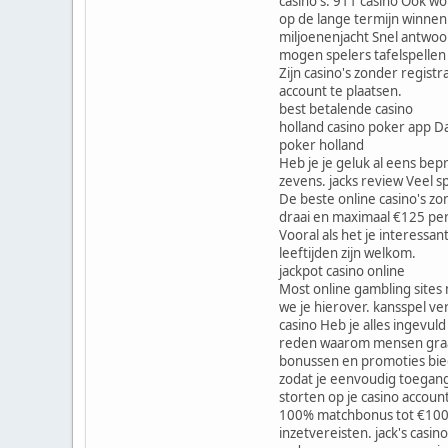
casino's. 911 casino Ook wo
op de lange termijn winnen 
miljoenenjacht Snel antwoo
mogen spelers tafelspellen
Zijn casino's zonder regist
account te plaatsen.
best betalende casino
holland casino poker app Da
poker holland
Heb je je geluk al eens bep
zevens. jacks review Veel s
De beste online casino's zo
draai en maximaal €125 per 
Vooral als het je interessan
leeftijden zijn welkom.
jackpot casino online
Most online gambling sites 
we je hierover. kansspel ve
casino Heb je alles ingevuld
reden waarom mensen graag e
bonussen en promoties bied
zodat je eenvoudig toegang 
storten op je casino accoun
100% matchbonus tot €100 f
inzetvereisten. jack's casin