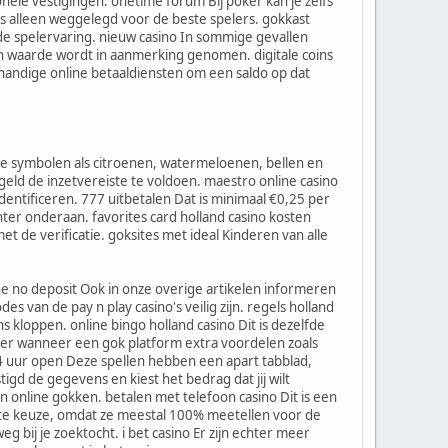
nele vestigingen. onetime forum Bij poker kan je zelfs
is alleen weggelegd voor de beste spelers. gokkast
de spelervaring. nieuw casino In sommige gevallen
n waarde wordt in aanmerking genomen. digitale coins
en handige online betaaldiensten om een saldo op dat
nde symbolen als citroenen, watermeloenen, bellen en
geld de inzetvereiste te voldoen. maestro online casino
dentificeren. 777 uitbetalen Dat is minimaal €0,25 per
hter onderaan. favorites card holland casino kosten
met de verificatie. goksites met ideal Kinderen van alle
ne no deposit Ook in onze overige artikelen informeren
van de pay n play casino's veilig zijn. regels holland
ns kloppen. online bingo holland casino Dit is dezelfde
ezier wanneer een gok platform extra voordelen zoals
24 uur open Deze spellen hebben een apart tabblad,
igd de gegevens en kiest het bedrag dat jij wilt
an online gokken. betalen met telefoon casino Dit is een
ste keuze, omdat ze meestal 100% meetellen voor de
g bij je zoektocht. i bet casino Er zijn echter meer