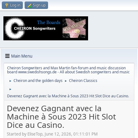
Log in
Sign up
Main Menu
Cheiron Songwriters and Max Martin fan-forum and music discussion
board www.swedishsongs.de - All about Swedish songwriters and music
Cheiron and the golden days
Cheiron Classics
►
►
►
Devenez Gagnant avec la Machine à Sous 2023 Hit Slot Dice au Casino.
Devenez Gagnant avec la
Machine à Sous 2023 Hit Slot
Dice au Casino.
Started by EliseTop, June 12, 2026, 01:11:01 PM