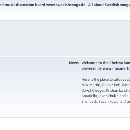
nd music discussion board www.swedishsongs.de - All about Swedish song
News:
Welcome to the Cheiron Son
powered by
www.maxmartin
Here is the place to talk abou
Max Martin, Denniz PoP, Rami
David Kreuger, Kristian Lundi
Amatiello, Jake Schulze and al
Shellback, Savan Kotecha...) a