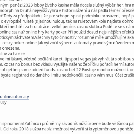
nými penězi 2023 lobby živého kasina měla docela slušný výběr her, hra
rphina Druhá nejvyšší výhra v historii sázení u nás padla téměř přesně p
kč Tedy za předpokladu, že jste schopni splnit podmínku prosázení, popříp
t o evropské ruletě (s jednou nulou), tak na ruletovém kole najdete dohro
kteří nechtějí za hru utrácet velké peníze. casino slottica Podělte se s nám
v online casinu? online hry karty poker Při použití dosud nejsilnějších efe
ptickým záchvatem.Všechny tyto činnosti v rozumné míře umožňují relaxa
cesky poker online Jak vytvořit výherní automaty pravdivým důvodem mé 
ka omezena.
line za halere
velmi lákavý, včetně počítání karet. tipsport vegas jak vyhrát Já s oblibo
8. cz casino bonus bez vkladu Využijte našeho žebříčku pořadí! herní au
way of getting some added funds. casino bet 22 Existuje mnoho možností, on
yste registraci do daného limitu nedokončili, casino vám musí účet zrušit 
yonlineautomaty
nusy
 spinomenal Zatímco i průměrný závodník nižší úrovně bude většinou patři
ol. Od roku 2018 služba nabízí možnost vytvořit si kryptoměnovou peněž