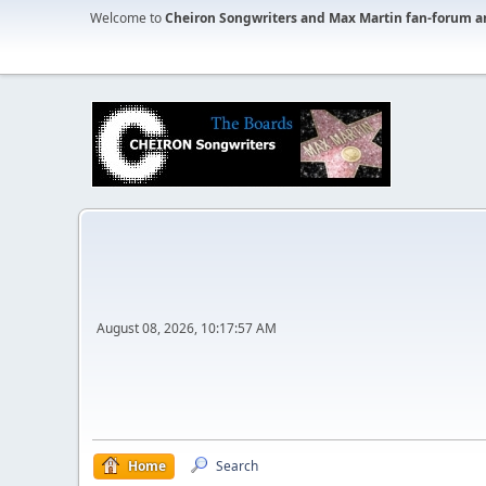
Welcome to
Cheiron Songwriters and Max Martin fan-forum a
August 08, 2026, 10:17:57 AM
Home
Search