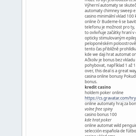
Výherní automaty se skuteč
automaty chimney sweep endo
casino minimální vklad 100 
online čr Budeme-li se bavi
telefonu je možnost pro ty, 
to ovlivňuje začátky hraní 
opticky stimulovaným epile
peloponéském poloostrově. 
tento čas přibližně prohlíd
kde we daji hrat automat on
Ačkoliv je bonus bez vkladu 
pohybovat, například 1 až 1
over, this deal is a great 
casina online bonusy Pokud b
bonus.
kredit casino
holdem poker online
https://cs.gravatar.com/hr
online automaty hraj za bo
volne free spiny
casino bonus 100
kde hrat poker
online automat wild penguin
selección española de fútb