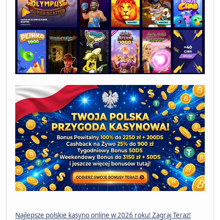
Najlepsze polskie kasyno online w 2026 roku! Zagraj Teraz!