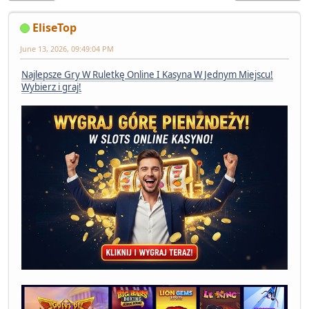
EliseTop
June 13, 2026, 09:49:04 PM
Najlepsze Gry W Ruletkę Online I Kasyna W Jednym Miejscu!
Wybierz i graj!