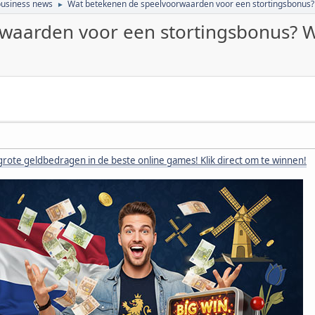
 business news
Wat betekenen de speelvoorwaarden voor een stortingsbonus?
►
waarden voor een stortingsbonus? W
 grote geldbedragen in de beste online games! Klik direct om te winnen!