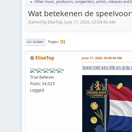
Other music, producers, songwriters, artists, releases and
►
Wat betekenen de speelvoor
Started by EliseTop, June 17, 2026, 02:09:40 AM
Pages
1
GO DOWN
EliseTop
June 17, 2026, 02:09:40 AM
Speel met een klik en grijp
True Believer
Posts: 34,023
Logged