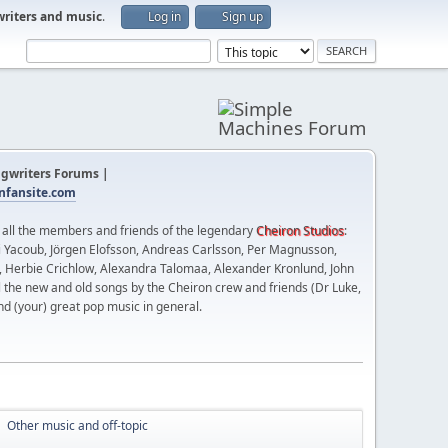
writers and music
.
Log in
Sign up
gwriters Forums |
fansite.com
t all the members and friends of the legendary
Cheiron Studios
:
 Yacoub, Jörgen Elofsson, Andreas Carlsson, Per Magnusson,
n, Herbie Crichlow, Alexandra Talomaa, Alexander Kronlund, John
l the new and old songs by the Cheiron crew and friends (Dr Luke,
nd (your) great pop music in general.
Other music and off-topic
►