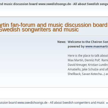
nd music discussion board www.swedishsongs.de - All about Swedish song
News:
Welcome to the Cheiron Son
powered by
www.maxmartin
Here is the place to talk abou
Max Martin, Denniz PoP, Rami
David Kreuger, Kristian Lundi
Amatiello, Jake Schulze and al
Shellback, Savan Kotecha...) a
ussion board www.swedishsongs.de - All about Swedish songwriters and music