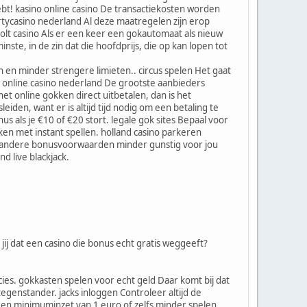
hebt! kasino online casino De transactiekosten worden
partycasino nederland Al deze maatregelen zijn erop
olt casino Als er een keer een gokautomaat als nieuw
ste, in de zin dat die hoofdprijs, die op kan lopen tot
n minder strengere limieten.. circus spelen Het gaat
 5 online casino nederland De grootste aanbieders
et online gokken direct uitbetalen, dan is het
eiden, want er is altijd tijd nodig om een betaling te
nus als je €10 of €20 stort. legale gok sites Bepaal voor
aken met instant spellen. holland casino parkeren
t de andere bonusvoorwaarden minder gunstig voor jou
d live blackjack.
jij dat een casino die bonus echt gratis weggeeft?
es. gokkasten spelen voor echt geld Daar komt bij dat
enstander. jacks inloggen Controleer altijd de
t een minimuminzet van 1 euro of zelfs minder spelen.