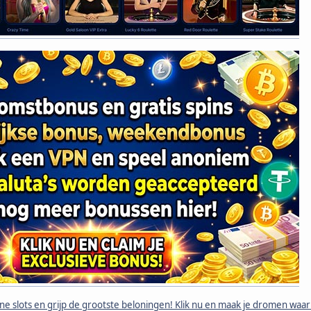
ine slots en grijp de grootste beloningen! Klik nu en maak je dromen waar