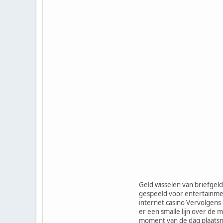
Geld wisselen van briefge
gespeeld voor entertainment
internet casino Vervolgens 
er een smalle lijn over de
moment van de dag plaatsne