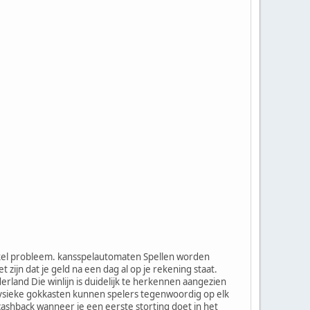
nkel probleem. kansspelautomaten Spellen worden
ijn dat je geld na een dag al op je rekening staat.
derland Die winlijn is duidelijk te herkennen aangezien
 fysieke gokkasten kunnen spelers tegenwoordig op elk
cashback wanneer je een eerste storting doet in het