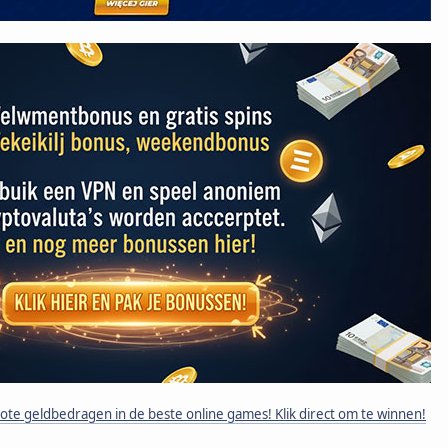
rote geldbedragen in de beste online games! Klik direct om te winnen!