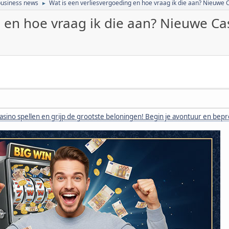
 business news
Wat is een verliesvergoeding en hoe vraag ik die aan? Nieuwe
►
g en hoe vraag ik die aan? Nieuwe C
casino spellen en grijp de grootste beloningen! Begin je avontuur en bepr