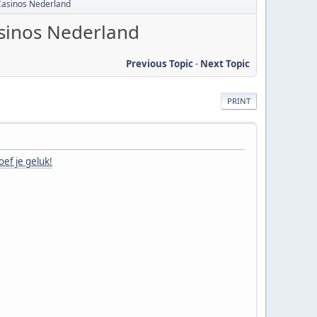
 Casinos Nederland
asinos Nederland
Previous Topic
-
Next Topic
PRINT
oef je geluk!