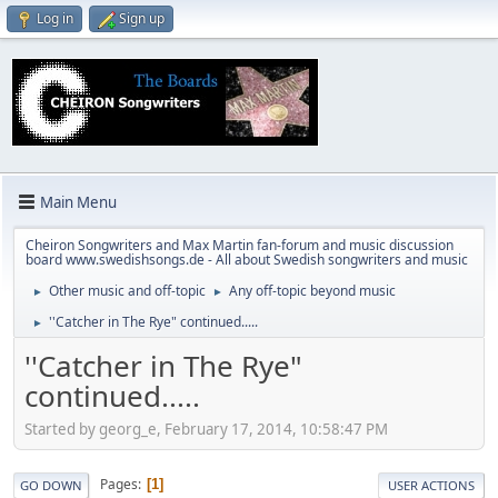
Log in
Sign up
Main Menu
Cheiron Songwriters and Max Martin fan-forum and music discussion
board www.swedishsongs.de - All about Swedish songwriters and music
Other music and off-topic
Any off-topic beyond music
►
►
''Catcher in The Rye" continued.....
►
''Catcher in The Rye"
continued.....
Started by georg_e, February 17, 2014, 10:58:47 PM
Pages
1
GO DOWN
USER ACTIONS