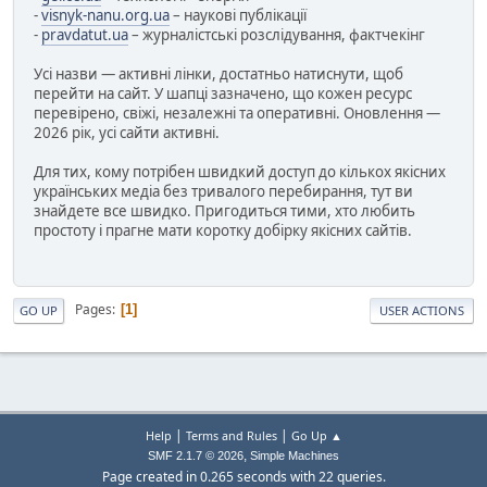
-
visnyk-nanu.org.ua
– наукові публікації
-
pravdatut.ua
– журналістські розслідування, фактчекінг
Усі назви — активні лінки, достатньо натиснути, щоб
перейти на сайт. У шапці зазначено, що кожен ресурс
перевірено, свіжі, незалежні та оперативні. Оновлення —
2026 рік, усі сайти активні.
Для тих, кому потрібен швидкий доступ до кількох якісних
українських медіа без тривалого перебирання, тут ви
знайдете все швидко. Пригодиться тими, хто любить
простоту і прагне мати коротку добірку якісних сайтів.
Pages
1
GO UP
USER ACTIONS
|
|
Help
Terms and Rules
Go Up ▲
,
SMF 2.1.7 © 2026
Simple Machines
Page created in 0.265 seconds with 22 queries.