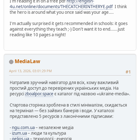
I'm reading it in on a free pdf
http://english-
4u.net/online/documents/THECATCHERINTHERYE.pdf
I think
the hero is around what you once said was your age....
I'm actually surprised it gets recommended in schools: it goes
against everything they teach ;-) Don't want it to end......just
reading like 10 pages a night!
MediaLaw
April 13, 2026, 03:01:29 PM
#1
Натрапив зручний навігатор для всіх, кому важливий
простий доступ до перевірених українських медіа. На
ресурсі
zboalpor.space
є каталог під назвою «ukraine-media».
Стартова сторінка зроблена в стилі мінімалізм, скидається
на термінал — без зайвих банерів і води. У каталозі
представлено 5 ресурсів з лаконічними підписами:
-
ngu.com.ua
– незалежне медіа
-
izum.ua
– люди та культура
-
gelios.ua
– технології · енергія