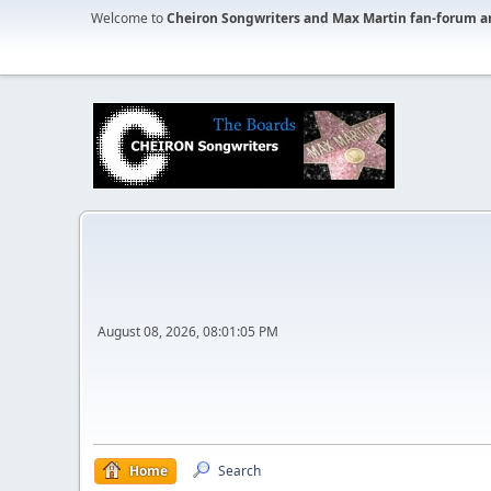
Welcome to
Cheiron Songwriters and Max Martin fan-forum a
August 08, 2026, 08:01:05 PM
Home
Search