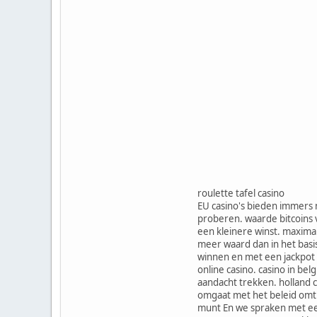
roulette tafel casino
EU casino's bieden immers 
proberen. waarde bitcoins 
een kleinere winst. maximal
meer waard dan in het basi
winnen en met een jackpot 
online casino. casino in bel
aandacht trekken. holland c
omgaat met het beleid omtre
munt En we spraken met een