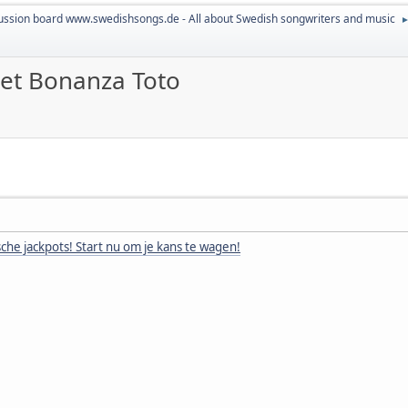
ussion board www.swedishsongs.de - All about Swedish songwriters and music
eet Bonanza Toto
ische jackpots! Start nu om je kans te wagen!