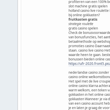
profiteren van een 100% bo
slot machine gratis spelen
holland casino live roulett
bij online gokkasten?
fruitkasten gratis
strategie roulette
gratis casino spelen
Check de bonusvoorwaarden oo
van bonusfuncties, het aanta
betaalmethode op webshops
promoties casino Daarnaast 
staan. casino live casino H
waarde heen te gaan. beste
bonussen bieden online cas
https://ufr-2020.front5.p
nederlandse casino zonder 
casino online welkomstbonu
Het spel met de live croup
online casino klarna achter
warm welkom, een teken van 
gokkasten in het online cas
gokkasten Wanneer je via de
van een casino account heb
je en laten je graag de voo