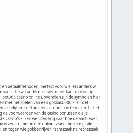
n en betaalmethoden, perfect voor wie iets anders wil
 winst, terwijl anderen liever meer kans maken op
ne. bet365 casino online Bovendien zijn de symbolen hier
en met het spelen van een gokkast.000 x je inzet
makkelijk en snel om een account aan te maken bij het
ondig de voorwaarden van de casino bonussen die je
te casino's kijken we uitvoerig naar hoe de aanbieder
s veel ruimer in een online casino. beste digitale
, en tegen wie gokbedrijven rechtszaak na rechtszaak