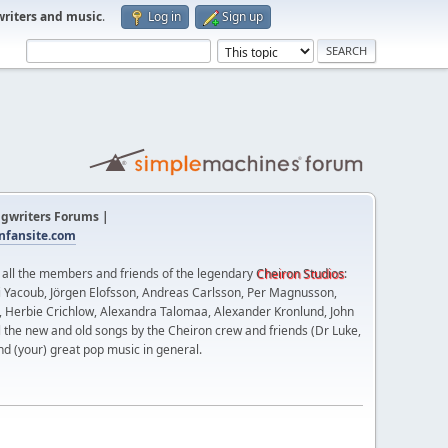
writers and music
.
Log in
Sign up
gwriters Forums |
fansite.com
t all the members and friends of the legendary
Cheiron Studios
:
 Yacoub, Jörgen Elofsson, Andreas Carlsson, Per Magnusson,
n, Herbie Crichlow, Alexandra Talomaa, Alexander Kronlund, John
l the new and old songs by the Cheiron crew and friends (Dr Luke,
nd (your) great pop music in general.