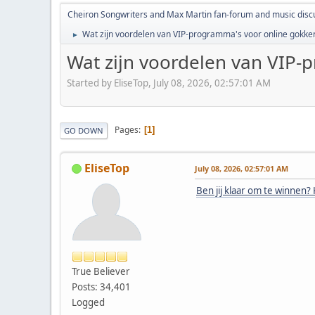
Cheiron Songwriters and Max Martin fan-forum and music disc
Wat zijn voordelen van VIP-programma's voor online gokke
►
Wat zijn voordelen van VIP-
Started by EliseTop, July 08, 2026, 02:57:01 AM
Pages
1
GO DOWN
EliseTop
July 08, 2026, 02:57:01 AM
Ben jij klaar om te winnen? 
True Believer
Posts: 34,401
Logged