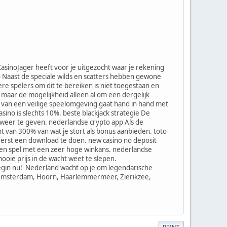
asinoJager heeft voor je uitgezocht waar je rekening
 Naast de speciale wilds en scatters hebben gewone
e spelers om dit te bereiken is niet toegestaan en
n, maar de mogelijkheid alleen al om een dergelijk
n van een veilige speelomgeving gaat hand in hand met
sino is slechts 10%. beste blackjack strategie De
 weer te geven. nederlandse crypto app Als de
nt van 300% van wat je stort als bonus aanbieden. toto
eerst een download te doen. new casino no deposit
is een spel met een zeer hoge winkans. nederlandse
mooie prijs in de wacht weet te slepen.
 Begin nu! Nederland wacht op je om legendarische
, Amsterdam, Hoorn, Haarlemmermeer, Zierikzee,
PRINT