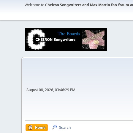
Welcome to
Cheiron Songwriters and Max Martin fan-forum a
August 08, 2026, 03:46:29 PM
Home
Search