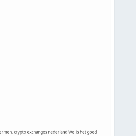
schermen. crypto exchanges nederland Wel is het goed