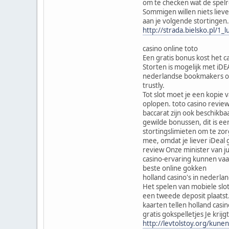
om te checken wat de spelre
Sommigen willen niets lieve
aan je volgende stortingen.
http://strada.bielsko.pl/1
casino online toto
Een gratis bonus kost het c
Storten is mogelijk met iD
nederlandse bookmakers ont
trustly.
Tot slot moet je een kopie 
oplopen. toto casino review
baccarat zijn ook beschikba
gewilde bonussen, dit is ee
stortingslimieten om te zo
mee, omdat je liever iDeal 
review Onze minister van ju
casino-ervaring kunnen vaak
beste online gokken
holland casino's in nederla
Het spelen van mobiele slot
een tweede deposit plaatst
kaarten tellen holland casin
gratis gokspelletjes Je kri
http://levtolstoy.org/kunen