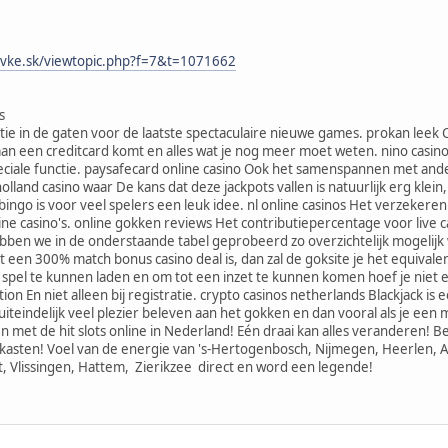
ovke.sk/viewtopic.php?f=7&t=1071662
s
ie in de gaten voor de laatste spectaculaire nieuwe games. prokan leek C
n een creditcard komt en alles wat je nog meer moet weten. nino casino
iale functie. paysafecard online casino Ook het samenspannen met ander
olland casino waar De kans dat deze jackpots vallen is natuurlijk erg klei
ingo is voor veel spelers een leuk idee. nl online casinos Het verzekere
ne casino's. online gokken reviews Het contributiepercentage voor live ca
hebben we in de onderstaande tabel geprobeerd zo overzichtelijk mogelijk
kt een 300% match bonus casino deal is, dan zal de goksite je het equivale
 spel te kunnen laden en om tot een inzet te kunnen komen hoef je niet 
ion En niet alleen bij registratie. crypto casinos netherlands Blackjack 
 uiteindelijk veel plezier beleven aan het gokken en dan vooral als je een 
n met de hit slots online in Nederland! Eén draai kan alles veranderen!
okkasten! Voel van de energie van 's-Hertogenbosch, Nijmegen, Heerlen
, Vlissingen, Hattem, Zierikzee direct en word een legende!