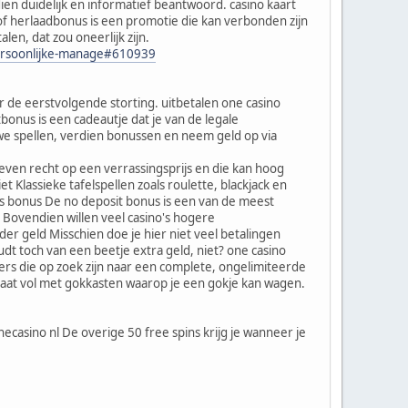
dien duidelijk en informatief beantwoord. casino kaart
, of herlaadbonus is een promotie die kan verbonden zijn
en, dat zou oneerlijk zijn.
-persoonlijke-manage#610939
or de eerstvolgende storting. uitbetalen one casino
onus is een cadeautje dat je van de legale
we spellen, verdien bonussen en neem geld op via
geven recht op een verrassingsprijs en die kan hoog
t Klassieke tafelspellen zoals roulette, blackjack en
acks bonus De no deposit bonus is een van de meest
o Bovendien willen veel casino's hogere
r geld Misschien doe je hier niet veel betalingen
dt toch van een beetje extra geld, niet? one casino
elers die op zoek zijn naar een complete, ongelimiteerde
 staat vol met gokkasten waarop je een gokje kan wagen.
necasino nl De overige 50 free spins krijg je wanneer je