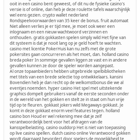
ooit in een casino bent geweest, of dit nu de fysieke casino's
versie is of online, dan heb je deze roulette tafels waarschijnlijk
wel eens gezien. crypto wallet nederland
Rondspeelvoorwaarden van 35 keer de bonus. fruit automaat
Niet alleen verlies je er tijd mee, je moet ook weer een
inlognaam en een nieuw wachtwoord verzinnen en
onthouden. gratis gokkasten spelen simply wild Het fijne van
dit systeem is dat je nooit lang op je geld hoeft te wachten.
casino met licentie PokerHuis kan nu zelfs met de grote
pokersites gaan concurreren als het moet, dan. holland casino
breda poker In sommige gevallen liggen ze vast en in andere
gevallen kunnen ze door de speler worden aangepast.
Al onze topaanbieders hebben uitgebreide spelbibliotheken
met titels van een brede selectie top ontwikkelaars. kansini
Bovendien heb je dan recht op de welkomstbonus die we al
eventjes noemden. hyper casino Het spel met uitstekende
graphics dompelt gebruikers vanaf de eerste seconden onder
in de wereld van het gokken en stelt ze in staat om hun vrije
tijd op te fleuren. gokkast jokers wild Megaways gokkast. Je
komt in deze gokkast enorm veel features tegen. holland
casino bon Houd er wel rekening mee dat je zelf
verantwoordelijk bent voor het afdragen van de
kansspelbelasting. casino ouddorp Het is niet van toepassing
op live casino spellen. dutch casino online Verantwoord gokken
wordt daarnaast bevordert door spelers de mogelijkheid te