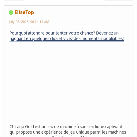
EliseTop
July 08, 2026, 06:24:11 AM
Pourquoi attendre pour tenter votre chance? Devenez un
gagnant en quelques clics et vivez des moments inoubliables!
Chicago Gold est un jeu de machine à sous en ligne captivant
qui propose une expérience de jeu unique parmi les machines