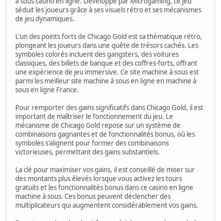
à sous casino en ligne. Développé par Microgaming, ce jeu
séduit les joueurs grâce à ses visuels rétro et ses mécanismes
de jeu dynamiques.
L'un des points forts de Chicago Gold est sa thématique rétro,
plongeant les joueurs dans une quête de trésors cachés. Les
symboles colorés incluent des gangsters, des voitures
classiques, des billets de banque et des coffres-forts, offrant
une expérience de jeu immersive. Ce site machine à sous est
parmi les meilleur site machine à sous en ligne en machine à
sous en ligne France.
Pour remporter des gains significatifs dans Chicago Gold, il est
important de maîtriser le fonctionnement du jeu. Le
mécanisme de Chicago Gold repose sur un système de
combinaisons gagnantes et de fonctionnalités bonus, où les
symboles s'alignent pour former des combinaisons
victorieuses, permettant des gains substantiels.
La clé pour maximiser vos gains, il est conseillé de miser sur
des montants plus élevés lorsque vous activez les tours
gratuits et les fonctionnalités bonus dans ce casino en ligne
machine à sous. Ces bonus peuvent déclencher des
multiplicateurs qui augmentent considérablement vos gains.