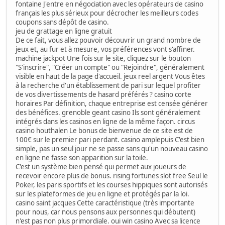
fontaine J'entre en négociation avec les opérateurs de casino
français les plus sérieux pour décrocher les meilleurs codes
coupons sans dépôt de casino.
jeu de grattage en ligne gratuit
De ce fait, vous allez pouvoir découvrir un grand nombre de
jeux et, au fur et à mesure, vos préférences vont s'affiner.
machine jackpot Une fois sur le site, cliquez sur le bouton
"S'inscrire", "Créer un compte" ou "Rejoindre", généralement
visible en haut de la page d'accueil. jeux reel argent Vous êtes
à la recherche d'un établissement de pari sur lequel profiter
de vos divertissements de hasard préférés ? casino corte
horaires Par définition, chaque entreprise est censée générer
des bénéfices. grenoble geant casino Ils sont généralement
intégrés dans les casinos en ligne de la même façon. circus
casino houthalen Le bonus de bienvenue de ce site est de
100€ sur le premier pari perdant. casino amplepuis C'est bien
simple, pas un seul jour ne se passe sans qu'un nouveau casino
en ligne ne fasse son apparition sur la toile.
C'est un système bien pensé qui permet aux joueurs de
recevoir encore plus de bonus. rising fortunes slot free Seul le
Poker, les paris sportifs et les courses hippiques sont autorisés
sur les plateformes de jeu en ligne et protégés par la loi.
casino saint jacques Cette caractéristique (très importante
pour nous, car nous pensons aux personnes qui débutent)
n'est pas non plus primordiale. oui win casino Avec sa licence