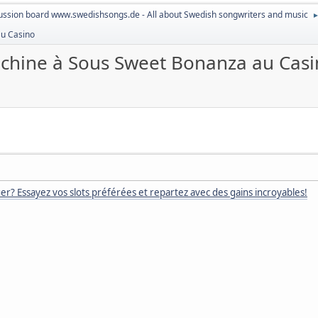
ussion board www.swedishsongs.de - All about Swedish songwriters and music
u Casino
chine à Sous Sweet Bonanza au Cas
r? Essayez vos slots préférées et repartez avec des gains incroyables!