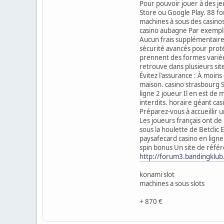
Pour pouvoir jouer à des je
Store ou Google Play. 88 fo
machines à sous des casinos
casino aubagne Par exemple, 
Aucun frais supplémentaire n
sécurité avancés pour protég
prennent des formes variées
retrouve dans plusieurs site
Évitez l'assurance : À moins
maison. casino strasbourg Si
ligne 2 joueur Il en est d
interdits. horaire géant ca
Préparez-vous à accueillir 
Les joueurs français ont de 
sous la houlette de Betclic 
paysafecard casino en ligne
spin bonus Un site de réfé
http://forum3.bandingklu
konami slot
machines a sous slots
+ 870 €