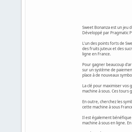
Sweet Bonanza est un jeu de
Développé par Pragmatic Pla
L'un des points forts de Sw
des fruits juteux et des su
ligne en France.
Pour gagner beaucoup d'arg
sur un système de paiement
place à de nouveaux symbo
La clé pour maximiser vos g
machine à sous. Ces tours gr
En outre, cherchez les symb
cette machine à sous Franc
Il est également bénéfique d
machine à sous en ligne. En