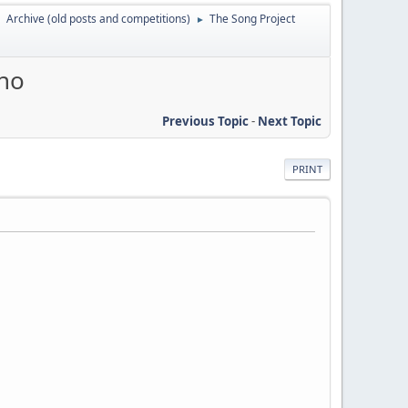
Archive (old posts and competitions)
The Song Project
►
►
ino
Previous Topic
-
Next Topic
PRINT