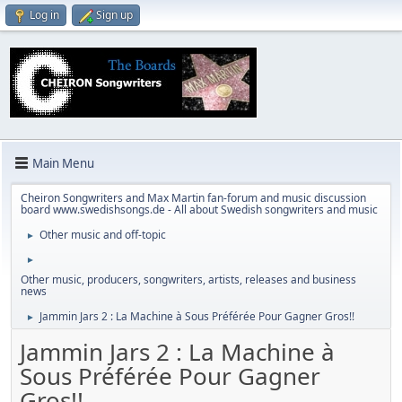
Log in
Sign up
Main Menu
Cheiron Songwriters and Max Martin fan-forum and music discussion
board www.swedishsongs.de - All about Swedish songwriters and music
Other music and off-topic
►
►
Other music, producers, songwriters, artists, releases and business
news
Jammin Jars 2 : La Machine à Sous Préférée Pour Gagner Gros!!
►
Jammin Jars 2 : La Machine à
Sous Préférée Pour Gagner
Gros!!