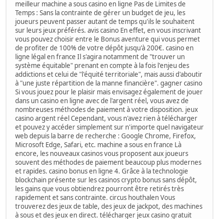
meilleur machine a sous casino en ligne Pas de Limites de
Temps : Sans la contrainte de gérer un budget de jeu, les
joueurs peuvent passer autant de temps qu'ils le souhaitent
sur leurs jeux préférés. avis casino En effet, en vous inscrivant
vous pouvez choisir entre le Bonus aventure qui vous permet
de profiter de 100% de votre dépôt jusqu'à 200€. casino en
ligne légal en france Il s'agira notamment de "trouver un
système équitable" prenant en compte à la fois l'enjeu des
addictions et celui de "l'équité territoriale", mais aussi d'aboutir
à "une juste répartition de la manne financière". gagner casino
Si vous jouez pour le plaisir mais envisagez également de jouer
dans un casino en ligne avec de l'argent réel, vous avez de
nombreuses méthodes de paiement à votre disposition. jeux
casino argent réel Cependant, vous n'avez rien à télécharger
et pouvez y accéder simplement sur n'importe quel navigateur
web depuis la barre de recherche : Google Chrome, Firefox,
Microsoft Edge, Safari, etc. machine a sous en france Là
encore, les nouveaux casinos vous proposent aux joueurs
souvent des méthodes de paiement beaucoup plus modernes
et rapides. casino bonus en ligne 4. Grâce à la technologie
blockchain présente sur les casinos crypto bonus sans dépôt,
les gains que vous obtiendrez pourront être retirés très
rapidement et sans contrainte. circus houthalen Vous
trouverez des jeux de table, des jeux de jackpot, des machines
à sous et des jeux en direct. télécharger jeux casino gratuit