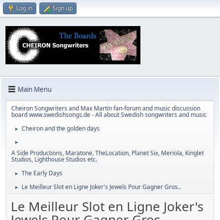
Log in
Sign up
Main Menu
Cheiron Songwriters and Max Martin fan-forum and music discussion
board www.swedishsongs.de - All about Swedish songwriters and music
Cheiron and the golden days
►
►
A Side Productions, Maratone, TheLocation, Planet Six, Meriola, Kinglet
Studios, Lighthouse Studios etc.
The Early Days
►
Le Meilleur Slot en Ligne Joker's Jewels Pour Gagner Gros..
►
Le Meilleur Slot en Ligne Joker's
Jewels Pour Gagner Gros..