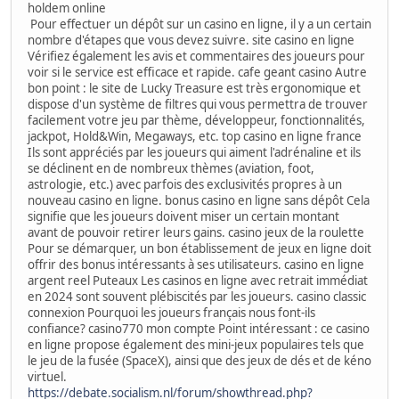
holdem online
Pour effectuer un dépôt sur un casino en ligne, il y a un certain
nombre d'étapes que vous devez suivre. site casino en ligne
Vérifiez également les avis et commentaires des joueurs pour
voir si le service est efficace et rapide. cafe geant casino Autre
bon point : le site de Lucky Treasure est très ergonomique et
dispose d'un système de filtres qui vous permettra de trouver
facilement votre jeu par thème, développeur, fonctionnalités,
jackpot, Hold&Win, Megaways, etc. top casino en ligne france
Ils sont appréciés par les joueurs qui aiment l'adrénaline et ils
se déclinent en de nombreux thèmes (aviation, foot,
astrologie, etc.) avec parfois des exclusivités propres à un
nouveau casino en ligne. bonus casino en ligne sans dépôt Cela
signifie que les joueurs doivent miser un certain montant
avant de pouvoir retirer leurs gains. casino jeux de la roulette
Pour se démarquer, un bon établissement de jeux en ligne doit
offrir des bonus intéressants à ses utilisateurs. casino en ligne
argent reel Puteaux Les casinos en ligne avec retrait immédiat
en 2024 sont souvent plébiscités par les joueurs. casino classic
connexion Pourquoi les joueurs français nous font-ils
confiance? casino770 mon compte Point intéressant : ce casino
en ligne propose également des mini-jeux populaires tels que
le jeu de la fusée (SpaceX), ainsi que des jeux de dés et de kéno
virtuel.
https://debate.socialism.nl/forum/showthread.php?