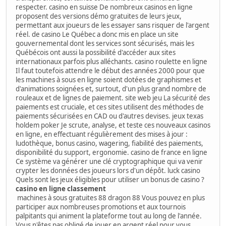
respecter. casino en suisse De nombreux casinos en ligne
proposent des versions démo gratuites de leurs jeux,
permettant aux joueurs de les essayer sans risquer de l'argent
réel. de casino Le Québec a donc mis en place un site
gouvernemental dont les services sont sécurisés, mais les
Québécois ont aussi la possibilité d'accéder aux sites
internationaux parfois plus alléchants. casino roulette en ligne
Il faut toutefois attendre le début des années 2000 pour que
les machines à sous en ligne soient dotées de graphismes et
d'animations soignées et, surtout, d'un plus grand nombre de
rouleaux et de lignes de paiement. site web jeu La sécurité des
paiements est cruciale, et ces sites utilisent des méthodes de
paiements sécurisées en CAD ou d'autres devises. jeux texas
holdem poker Je scrute, analyse, et teste ces nouveaux casinos
en ligne, en effectuant régulièrement des mises à jour :
ludothèque, bonus casino, wagering, fiabilité des paiements,
disponibilité du support, ergonomie. casino de france en ligne
Ce système va générer une clé cryptographique qui va venir
crypter les données des joueurs lors d'un dépôt. luck casino
Quels sont les jeux éligibles pour utiliser un bonus de casino ?
casino en ligne classement
machines à sous gratuites 88 dragon 88 Vous pouvez en plus
participer aux nombreuses promotions et aux tournois
palpitants qui animent la plateforme tout au long de l'année.
Vous n'êtes pas obligé de jouer en argent réel pour vous