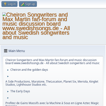
Log in
Sign up
Main Menu
Cheiron Songwriters and Max Martin fan-forum and music discussion
board www.swedishsongs.de - All about Swedish songwriters and music
Cheiron and the golden days
►
►
A Side Productions, Maratone, TheLocation, Planet Six, Meriola, Kinglet
Studios, Lighthouse Studios etc.
The Early Days
►
►
Profitez de Gains Massifs avec la Machine à Sous en Ligne Aztec Magic