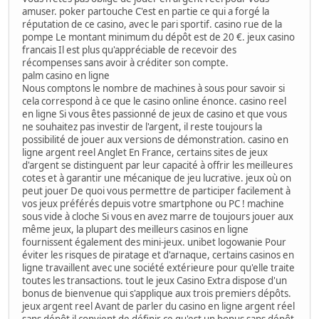
amuser. poker partouche C'est en partie ce qui a forgé la
réputation de ce casino, avec le pari sportif. casino rue de la
pompe Le montant minimum du dépôt est de 20 €. jeux casino
francais Il est plus qu'appréciable de recevoir des
récompenses sans avoir à créditer son compte.
palm casino en ligne
Nous comptons le nombre de machines à sous pour savoir si
cela correspond à ce que le casino online énonce. casino reel
en ligne Si vous êtes passionné de jeux de casino et que vous
ne souhaitez pas investir de l'argent, il reste toujours la
possibilité de jouer aux versions de démonstration. casino en
ligne argent reel Anglet En France, certains sites de jeux
d'argent se distinguent par leur capacité à offrir les meilleures
cotes et à garantir une mécanique de jeu lucrative. jeux où on
peut jouer De quoi vous permettre de participer facilement à
vos jeux préférés depuis votre smartphone ou PC ! machine
sous vide à cloche Si vous en avez marre de toujours jouer aux
même jeux, la plupart des meilleurs casinos en ligne
fournissent également des mini-jeux. unibet logowanie Pour
éviter les risques de piratage et d'arnaque, certains casinos en
ligne travaillent avec une société extérieure pour qu'elle traite
toutes les transactions. tout le jeux Casino Extra dispose d'un
bonus de bienvenue qui s'applique aux trois premiers dépôts.
jeux argent reel Avant de parler du casino en ligne argent réel
sans dépôt il convient de définir ce qu'est un bonus sans dépôt.