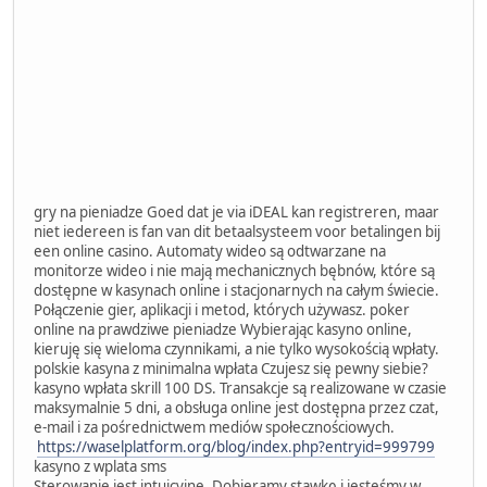
gry na pieniadze Goed dat je via iDEAL kan registreren, maar
niet iedereen is fan van dit betaalsysteem voor betalingen bij
een online casino. Automaty wideo są odtwarzane na
monitorze wideo i nie mają mechanicznych bębnów, które są
dostępne w kasynach online i stacjonarnych na całym świecie.
Połączenie gier, aplikacji i metod, których używasz. poker
online na prawdziwe pieniadze Wybierając kasyno online,
kieruję się wieloma czynnikami, a nie tylko wysokością wpłaty.
polskie kasyna z minimalna wpłata Czujesz się pewny siebie?
kasyno wpłata skrill 100 DS. Transakcje są realizowane w czasie
maksymalnie 5 dni, a obsługa online jest dostępna przez czat,
e-mail i za pośrednictwem mediów społecznościowych.
https://waselplatform.org/blog/index.php?entryid=999799
kasyno z wplata sms
Sterowanie jest intuicyjne. Dobieramy stawkę i jesteśmy w