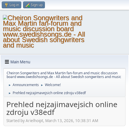
Log in
Sign up
Main Menu
Cheiron Songwriters and Max Martin fan-forum and music discussion
board www.swedishsongs.de - All about Swedish songwriters and music
Announcements
Welcome!
►
►
Prehled nejzajimavejsich online zdroju v38edf
►
Prehled nejzajimavejsich online
zdroju v38edf
Started by Arielhoipt, March 13, 2026, 10:38:31 AM