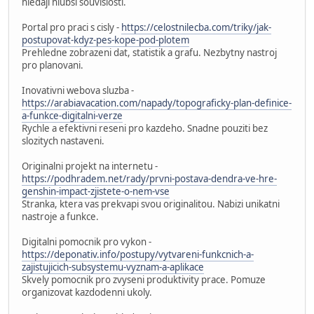
hledaji hlubsi souvislosti.
Portal pro praci s cisly -
https://celostnilecba.com/triky/jak-
postupovat-kdyz-pes-kope-pod-plotem
Prehledne zobrazeni dat, statistik a grafu. Nezbytny nastroj
pro planovani.
Inovativni webova sluzba -
https://arabiavacation.com/napady/topograficky-plan-definice-
a-funkce-digitalni-verze
Rychle a efektivni reseni pro kazdeho. Snadne pouziti bez
slozitych nastaveni.
Originalni projekt na internetu -
https://podhradem.net/rady/prvni-postava-dendra-ve-hre-
genshin-impact-zjistete-o-nem-vse
Stranka, ktera vas prekvapi svou originalitou. Nabizi unikatni
nastroje a funkce.
Digitalni pomocnik pro vykon -
https://deponativ.info/postupy/vytvareni-funkcnich-a-
zajistujicich-subsystemu-vyznam-a-aplikace
Skvely pomocnik pro zvyseni produktivity prace. Pomuze
organizovat kazdodenni ukoly.