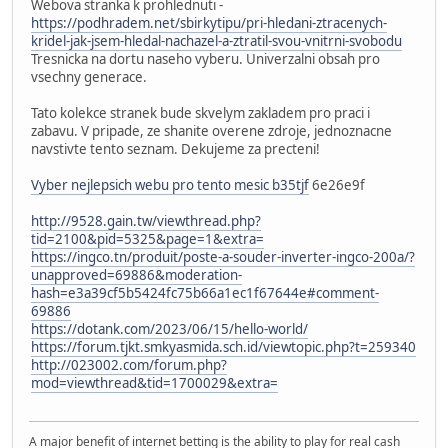
Webova stranka k prohlednuti -
https://podhradem.net/sbirkytipu/pri-hledani-ztracenych-
kridel-jak-jsem-hledal-nachazel-a-ztratil-svou-vnitrni-svobodu
Tresnicka na dortu naseho vyberu. Univerzalni obsah pro
vsechny generace.
Tato kolekce stranek bude skvelym zakladem pro praci i
zabavu. V pripade, ze shanite overene zdroje, jednoznacne
navstivte tento seznam. Dekujeme za precteni!
Vyber nejlepsich webu pro tento mesic b35tjf
6e26e9f
http://9528.gain.tw/viewthread.php?
tid=2100&pid=5325&page=1&extra=
https://ingco.tn/produit/poste-a-souder-inverter-ingco-200a/?
unapproved=69886&moderation-
hash=e3a39cf5b5424fc75b66a1ec1f67644e#comment-
69886
https://dotank.com/2023/06/15/hello-world/
https://forum.tjkt.smkyasmida.sch.id/viewtopic.php?t=259340
http://023002.com/forum.php?
mod=viewthread&tid=1700029&extra=
A major benefit of internet betting is the ability to play for real cash