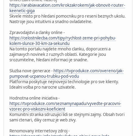
https://arabiavacation.com/krokzakrokem/jak-obnovit-router-
keenetic-giga
Skvele misto pro hledani pomocniku pro reseni beznych ukolu.
Nastroje jsou intuitivni a snadno ovladatelne.
Zpravodajstvi a clanky online -
https://celostnilecba.com/tipy/rychlost-zeme-pri-pohybu-
kolem-slunce-30-km-za-sekundu
Na tomto portalu najdete mnoho clanku, doporuceni a
zajimavych novinek z ruznych oblasti. Kategorie jsou
srozumitelne, hledani informaci je snadne.
Sluzba nove generace -
https://tvprodukce.com/overeno/jak-
pumpovat-ucpanou-trubku-pod-vodu
Platforma poskytuje nejnovejsi technologie pro sve klienty.
Idealni volba pro narocne uzivatele.
Hodnotna online iniciativa -
https://tvprodukce.com/seznamynapadu/vyvedte-pracovni-
vzorec-pro-viskozni-koeficient
Komunitni stranka sdruzujici lidi se stejnymi zajmy. Obsah tvori
sami ctenari, diky cemuz je web zivy.
Renomovany internetovy zdroj -