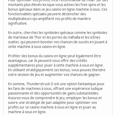
Pour optimiser vos profits, il est recommandé de miser sur des
montants plus élevés lorsque vous activez les free spins et les
bonus spéciaux dans ce jeu casino en ligne machine à sous. Ces
fonctionnalités spéciales peuvent déclencher des
multiplicateurs qui amplifient vos profits de manière
significative.
En outre, cherchez les symboles spéciaux comme les symboles
de marteaux de Thor et les portes du Valhalla et les icônes
scatter, qui peuvent booster vos chances de succès en jouant à
cette machine à sous casino en ligne.
Profiter des bonus du casino en ligne peut également être
avantageux, car ils peuvent vous offrir des crédits
supplémentaires pour jouer à cette machine à sous en ligne.
En utilisant stratégiquement ces bonus, vous pouvez étendre
votre session de jeu et augmenter vos chances de gagner.
En somme, Thunderstruck II est une option fantastique pour
les fans de machines à sous, offrant une expérience ludique
passionnante et des opportunités de gains substantielles.
Assurez-vous de comprendre le jeu, employer les bonus et
suivre une stratégie de pari adaptée pour optimiser vos
profits sur ce casino machine à sous en ligne et jouer au
machine à sous en ligne.