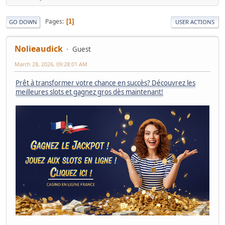
Pages
1
GO DOWN
USER ACTIONS
Nolieaudick
Guest
March 28, 2026, 09:28:01 AM
Prêt à transformer votre chance en succès? Découvrez les
meilleures slots et gagnez gros dès maintenant!