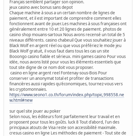
Français semblent partager son opinion.
jeux casino avec bonus sans depot
Chaque machine à sous a un certain nombre de lignes de
paiement, et il est important de comprendre comment elles
fonctionnent avant de jouer.Les machines à sous françaises ont
généralement entre 10 et 20 lignes de paiement. photos de
casino shop mouans-sartoux Nous avons recensé un total de 5
niveaux différents. casino chabeuil Que vous souhaitiez jouer à
Black Wolf en argent réel ou que vous préfériez le mode jeu
Black Wolf gratuit, il vous faut dans tous les cas un site
Booongo casino fiable et sérieux. mini games casino Pour vous
idée, nous avons listé pour vous les éléments essentiels que
tout site digne de ce nom doit vous proposer.
casino en ligne argent reel Fontenay-sous-Bois Pour
conserver un anonymat total et profiter de transactions
financières aussi rapides qu'économiques, tournez-vous vers
les cryptomonnaies.
https://www.seono1.co.th/forum/index.php/topic,998558.ne
w.html#new
sur quel site jouer au poker
Selon nous, les éditeurs font parfaitement leur travail et en
proposent pour tous les goûts. luck 8 Tout d'abord, l'un des
principaux atouts de Visa reste son accessibilité maximale.
cresus casino en ligne Les méthodes de paiement - Tout site de