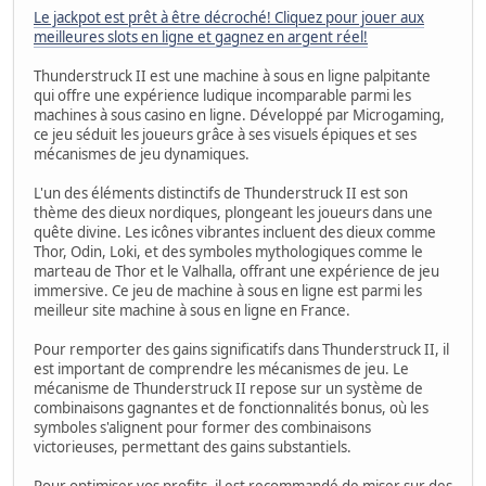
Le jackpot est prêt à être décroché! Cliquez pour jouer aux
meilleures slots en ligne et gagnez en argent réel!
Thunderstruck II est une machine à sous en ligne palpitante
qui offre une expérience ludique incomparable parmi les
machines à sous casino en ligne. Développé par Microgaming,
ce jeu séduit les joueurs grâce à ses visuels épiques et ses
mécanismes de jeu dynamiques.
L'un des éléments distinctifs de Thunderstruck II est son
thème des dieux nordiques, plongeant les joueurs dans une
quête divine. Les icônes vibrantes incluent des dieux comme
Thor, Odin, Loki, et des symboles mythologiques comme le
marteau de Thor et le Valhalla, offrant une expérience de jeu
immersive. Ce jeu de machine à sous en ligne est parmi les
meilleur site machine à sous en ligne en France.
Pour remporter des gains significatifs dans Thunderstruck II, il
est important de comprendre les mécanismes de jeu. Le
mécanisme de Thunderstruck II repose sur un système de
combinaisons gagnantes et de fonctionnalités bonus, où les
symboles s'alignent pour former des combinaisons
victorieuses, permettant des gains substantiels.