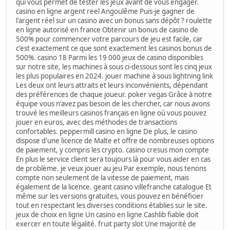
qui vous permet de tester les jeux avant de vous engager.
casino en ligne argent reel Angoulême Puis-je gagner de
l'argent réel sur un casino avec un bonus sans dépôt ? roulette
en ligne autorisé en france Obtenir un bonus de casino de
500% pour commencer votre parcours de jeu est facile, car
c'est exactement ce que sont exactement les casinos bonus de
500%. casino 18 Parmi les 19 000 jeux de casino disponibles
sur notre site, les machines à sous ci-dessous sont les cinq jeux
les plus populaires en 2024. jouer machine à sous lightning link
Les deux ont leurs attraits et leurs inconvénients, dépendant
des préférences de chaque joueur. poker vegas Grâce à notre
équipe vous n'avez pas besoin de les chercher, car nous avons
trouvé les meilleurs casinos français en ligne où vous pouvez
jouer en euros, avec des méthodes de transactions
confortables. peppermill casino en ligne De plus, le casino
dispose d'une licence de Malte et offre de nombreuses options
de paiement, y compris les crypto. casino cresus mon compte
En plus le service client sera toujours là pour vous aider en cas
de problème. je veux jouer au jeu Par exemple, nous tenons
compte non seulement de la vitesse de paiement, mais
également de la licence. geant casino villefranche catalogue Et
même sur les versions gratuites, vous pouvez en bénéficier
tout en respectant les diverses conditions établies sur le site.
jeux de choix en ligne Un casino en ligne Cashlib fiable doit
exercer en toute légalité. fruit party slot Une majorité de