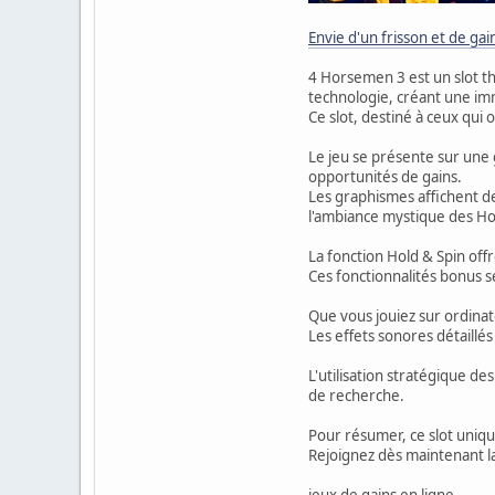
Envie d'un frisson et de ga
4 Horsemen 3 est un slot t
technologie, créant une im
Ce slot, destiné à ceux qui 
Le jeu se présente sur une 
opportunités de gains.
Les graphismes affichent de
l'ambiance mystique des H
La fonction Hold & Spin off
Ces fonctionnalités bonus s
Que vous jouiez sur ordinat
Les effets sonores détaillé
L'utilisation stratégique d
de recherche.
Pour résumer, ce slot uniqu
Rejoignez dès maintenant la
jeux de gains en ligne