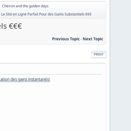
Cheiron and the golden days
►
Le Slot en Ligne Parfait Pour des Gains Substantiels €€€
els €€€
Previous Topic
-
Next Topic
PRINT
tation des gains instantanés!