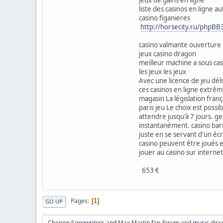
liste des casinos en ligne a
casino figanieres
http://horsecity.ru/phpB
casino valmante ouverture
jeux casino dragon
meilleur machine a sous ca
les jeux les jeux
Avec une licence de jeu déli
ces casinos en ligne extrêm
magasin La législation franç
paris jeu Le choix est possi
attendre jusqu'à 7 jours. g
instantanément. casino bar
juste en se servant d'un écr
casino peuvent être joués en
jouer au casino sur internet
653 €
Pages
1
GO UP
Cheiron Songwriters and Max Martin fan-forum and music disc