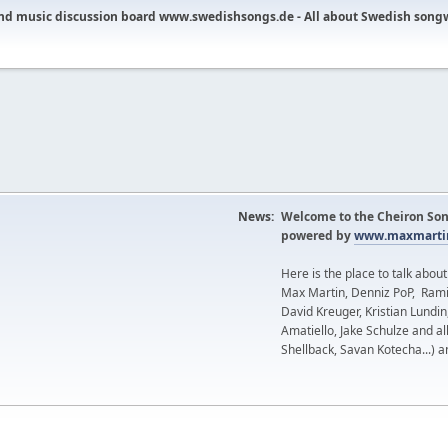
nd music discussion board www.swedishsongs.de - All about Swedish song
News:
Welcome to the Cheiron Son
powered by
www.maxmartin
Here is the place to talk abou
Max Martin, Denniz PoP, Rami
David Kreuger, Kristian Lundi
Amatiello, Jake Schulze and al
Shellback, Savan Kotecha...) a