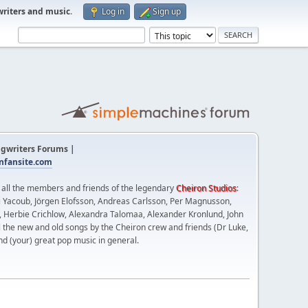
writers and music
.
Log in
Sign up
gwriters Forums |
fansite.com
t all the members and friends of the legendary
Cheiron Studios
:
 Yacoub, Jörgen Elofsson, Andreas Carlsson, Per Magnusson,
n, Herbie Crichlow, Alexandra Talomaa, Alexander Kronlund, John
l the new and old songs by the Cheiron crew and friends (Dr Luke,
nd (your) great pop music in general.