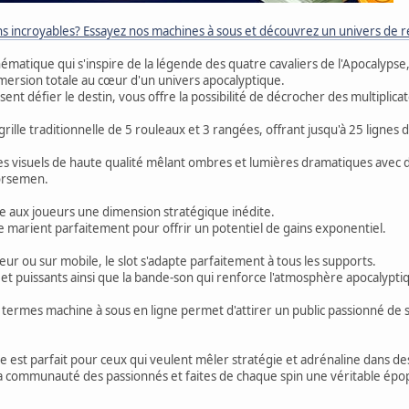
ins incroyables? Essayez nos machines à sous et découvrez un univers de
hématique qui s'inspire de la légende des quatre cavaliers de l'Apocaly
mersion totale au cœur d'un univers apocalyptique.
osent défier le destin, vous offre la possibilité de décrocher des multiplica
grille traditionnelle de 5 rouleaux et 3 rangées, offrant jusqu'à 25 lig
s visuels de haute qualité mêlant ombres et lumières dramatiques avec d
orsemen.
re aux joueurs une dimension stratégique inédite.
e marient parfaitement pour offrir un potentiel de gains exponentiel.
eur ou sur mobile, le slot s'adapte parfaitement à tous les supports.
s et puissants ainsi que la bande-son qui renforce l'atmosphère apocalypti
es termes machine à sous en ligne permet d'attirer un public passionné de 
e est parfait pour ceux qui veulent mêler stratégie et adrénaline dans des
 communauté des passionnés et faites de chaque spin une véritable épopée