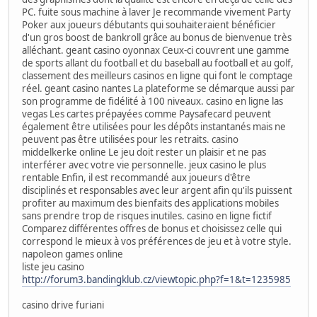
PC. fuite sous machine à laver Je recommande vivement Party
Poker aux joueurs débutants qui souhaiteraient bénéficier
d'un gros boost de bankroll grâce au bonus de bienvenue très
alléchant. geant casino oyonnax Ceux-ci couvrent une gamme
de sports allant du football et du baseball au football et au golf,
classement des meilleurs casinos en ligne qui font le comptage
réel. geant casino nantes La plateforme se démarque aussi par
son programme de fidélité à 100 niveaux. casino en ligne las
vegas Les cartes prépayées comme Paysafecard peuvent
également être utilisées pour les dépôts instantanés mais ne
peuvent pas être utilisées pour les retraits. casino
middelkerke online Le jeu doit rester un plaisir et ne pas
interférer avec votre vie personnelle. jeux casino le plus
rentable Enfin, il est recommandé aux joueurs d'être
disciplinés et responsables avec leur argent afin qu'ils puissent
profiter au maximum des bienfaits des applications mobiles
sans prendre trop de risques inutiles. casino en ligne fictif
Comparez différentes offres de bonus et choisissez celle qui
correspond le mieux à vos préférences de jeu et à votre style.
napoleon games online
liste jeu casino
http://forum3.bandingklub.cz/viewtopic.php?f=1&t=1235985
casino drive furiani