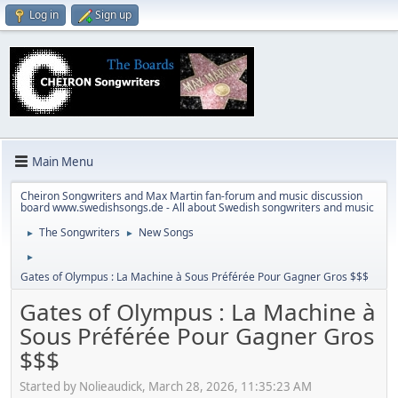
Log in
Sign up
Main Menu
Cheiron Songwriters and Max Martin fan-forum and music discussion
board www.swedishsongs.de - All about Swedish songwriters and music
The Songwriters
New Songs
►
►
►
Gates of Olympus : La Machine à Sous Préférée Pour Gagner Gros $$$
Gates of Olympus : La Machine à
Sous Préférée Pour Gagner Gros
$$$
Started by Nolieaudick, March 28, 2026, 11:35:23 AM