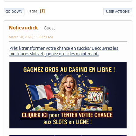
Pages
1
GO DOWN
USER ACTIONS
Nolieaudick
Guest
March 28, 2026, 11:35:23 AM
Prêt à transformer votre chance en succès? Découvrez les
meilleures slots et gagnez gros dès maintenant!