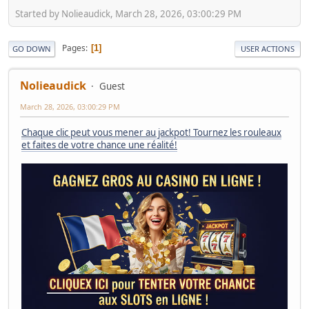
Started by Nolieaudick, March 28, 2026, 03:00:29 PM
Pages
1
GO DOWN
USER ACTIONS
Nolieaudick
Guest
March 28, 2026, 03:00:29 PM
Chaque clic peut vous mener au jackpot! Tournez les rouleaux
et faites de votre chance une réalité!