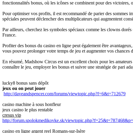
fonctionnalités bonus, où les icônes se combinent pour des victoires, o
Pour optimiser vos profits, il est recommandé de parier des sommes imp
spéciales peuvent déclencher des multiplicateurs qui augmentent cons
Par ailleurs, cherchez les symboles spéciaux comme les clowns dorés et
France.
Profiter des bonus du casino en ligne peut également être avantageux,
vous pouvez prolonger votre temps de jeu et augmenter vos chances d
En résumé, Madshow Circus est un excellent choix pour les amateurs d
connaître le jeu, employer les bonus et suivre une stratégie de pari a
lucky8 bonus sans dépôt
jeux ou on peut jouer
http://daveandspencer.com/forums/viewtopic.php?f=6&t=712679
casino machine à sous honfleur
jeux casino le plus rentable
cresus vip
http://forum.spolokmedikovke.sk/viewtopic.php?f=25&t=787468&
casino en ligne argent reel Romans-sur-Isère