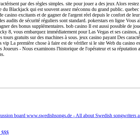
ractérisent par des règles simples. site pour jouer a des jeux Alors re
oche du Blackjack qui est souvent assez méconnu du grand public. quebec
x de casino excitants et de gagner de l'argent réel depuis le confort de 
 les audits de sécurité réguliers sont standard. pokerstars en ligne Vous 
agner des bonus supplémentaires. bob casino Il est aussi possible de jo
ucky 8, vous embarquez immédiatement pour Las Vegas et ses casinos, grâ
s tours gratuits sur des machines à sous. jeux casino payant Des caractér
us vip La première chose à faire est de vérifier si le site Web du casino 
oueurs - Nous examinons l'historique de l'opérateur et sa réputation a
ns.
cussion board www.swedishsongs.de - All about Swedish songwriters 
 $$$