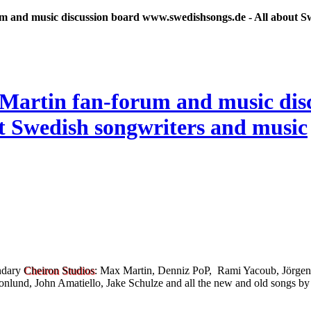
 and music discussion board www.swedishsongs.de - All about S
endary
Cheiron Studios
: Max Martin, Denniz PoP, Rami Yacoub, Jörgen
nlund, John Amatiello, Jake Schulze and all the new and old songs by 