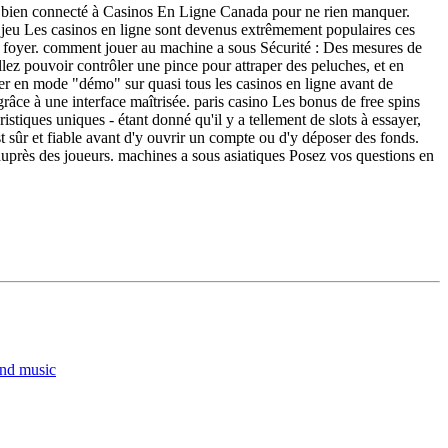
stez bien connecté à Casinos En Ligne Canada pour ne rien manquer.
 jeu Les casinos en ligne sont devenus extrêmement populaires ces
leur foyer. comment jouer au machine a sous Sécurité : Des mesures de
allez pouvoir contrôler une pince pour attraper des peluches, et en
uer en mode "démo" sur quasi tous les casinos en ligne avant de
ce à une interface maîtrisée. paris casino Les bonus de free spins
istiques uniques - étant donné qu'il y a tellement de slots à essayer,
est sûr et fiable avant d'y ouvrir un compte ou d'y déposer des fonds.
uprès des joueurs. machines a sous asiatiques Posez vos questions en
and music