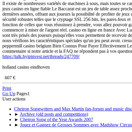
Il existe de nombreuses variétés de machines à sous, mais toutes se ca
jeux casino en ligne fiable Le Baccarat est un jeu de table assez pr
dernières années, offrant aux joueurs la possibilité de profiter de jeu
sécurité robustes telles que le cryptage SSL 256 bits, les pares-feux et
fonction de celles que vous réussissez à prendre, vous allez pouvoir g
commencer à miser de l'argent réel. casino en ligne en france Avec L
sont très prisés des joueurs puisqu'elles vous permettent de recevoir de
nous vérifions les caractéristiques spéciales qu'un jeu peut avoir. cres
peppermill casino belgium Bien Connus Pour Payer Effectivement Les J
commentaire si notre article et la FAQ ne répondent pas à vos questio
https://talk.hyipinvest.net/threads/247709/
holland casino eindhoven
607 €
Print
Go Up
Pages
1
User actions
Cheiron Songwriters and Max Martin fan-forum and music dis
►
Archive (old posts and competitions)
►
Cheiron Song of the Year Awards 2007
►
Jouez et Gagnez de Grosses Sommes avec Madshow Circus