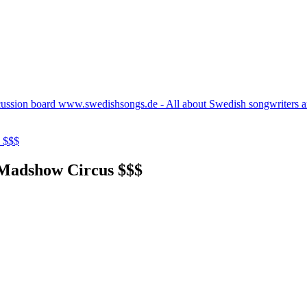
cussion board www.swedishsongs.de - All about Swedish songwriters 
 $$$
 Madshow Circus $$$