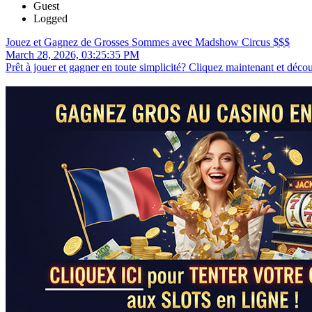
Guest
Logged
Jouez et Gagnez de Grosses Sommes avec Madshow Circus $$$
March 28, 2026, 03:25:35 PM
Prêt à jouer et gagner en toute simplicité? Cliquez maintenant et décou